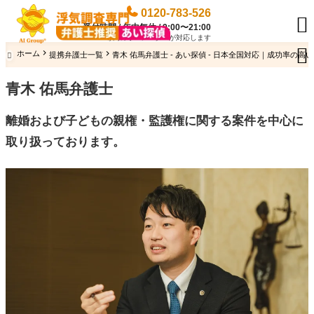
0120-783-526

受付時間 / 年中無休 / 9:00〜21:00
専門のオペレーターが対応します

ホーム
提携弁護士一覧
青木 佑馬弁護士 - あい探偵 - 日本全国対応｜成功率の高

青木 佑馬弁護士
離婚および子どもの親権・監護権に関する
案件
を中心に
取り扱っております。