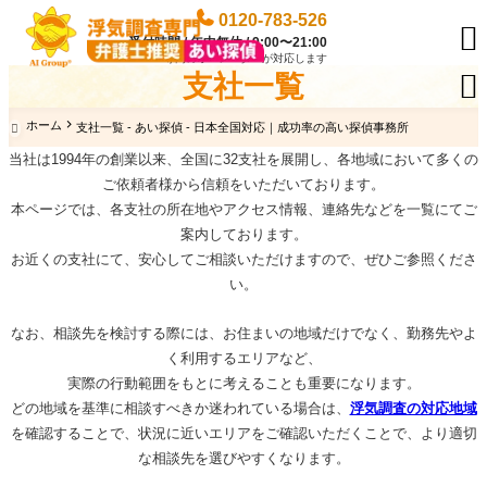
0120-783-526

受付時間 / 年中無休 / 9:00〜21:00
専門のオペレーターが対応します
支社一覧

ホーム
支社一覧 - あい探偵 - 日本全国対応｜成功率の高い探偵事務所

当社は1994年の創業以来、全国に32支社を展開し、各地域において多くの
ご依頼者様から信頼をいただいております。
本ページでは、各支社の所在地やアクセス情報、連絡先などを一覧にてご
案内しております。
お近くの支社にて、安心してご相談いただけますので、ぜひご参照くださ
い。
なお、相談先を検討する際には、お住まいの地域だけでなく、勤務先やよ
く利用するエリアなど、
実際の行動範囲をもとに考えることも重要になります。
どの地域を基準に相談すべきか迷われている場合は、
浮気調査の対応地域
を確認することで、状況に近いエリアをご確認いただくことで、
より適切
な相談先を選びやすくなります。