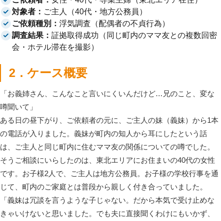
対象者：
ご主人（40代・地方公務員）
ご依頼種別：
浮気調査（配偶者の不貞行為）
調査結果：
証拠取得成功（同じ町内のママ友との複数回密
会・ホテル滞在を撮影）
2．ケース概要
「お義姉さん、こんなこと言いにくいんだけど…兄のこと、変な
噂聞いて」
ある日の昼下がり、ご依頼者の元に、ご主人の妹（義妹）から1本
の電話が入りました。義妹が町内の知人から耳にしたという話
は、ご主人と同じ町内に住むママ友の関係についての噂でした。
そうご相談にいらしたのは、東北エリアにお住まいの40代の女性
です。お子様2人で、ご主人は地方公務員。お子様の学校行事を通
じて、町内のご家庭とは普段から親しく付き合っていました。
「義妹は冗談を言うような子じゃない。だから本気で受け止めな
きゃいけないと思いました。でも夫に直接聞くわけにもいかず、