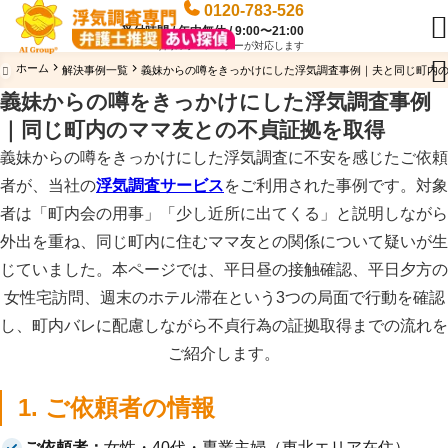
0120-783-526

受付時間 / 年中無休 / 9:00〜21:00
専門のオペレーターが対応します

ホーム
解決事例一覧
義妹からの噂をきっかけにした浮気調査事例｜夫と同じ町内

義妹からの噂をきっかけにした浮気調査事例
｜同じ町内のママ友との不貞証拠を取得
義妹からの噂をきっかけにした浮気調査に不安を感じたご依頼
者が、当社の
浮気調査サービス
をご利用された事例です。対象
者は「町内会の用事」「少し近所に出てくる」と説明しながら
外出を重ね、同じ町内に住むママ友との関係について疑いが生
じていました。本ページでは、平日昼の接触確認、平日夕方の
女性宅訪問、週末のホテル滞在という3つの局面で行動を確認
し、町内バレに配慮しながら不貞行為の証拠取得までの流れを
ご紹介します。
1. ご依頼者の情報
ご依頼者：
女性・40代・専業主婦（東北エリア在住）