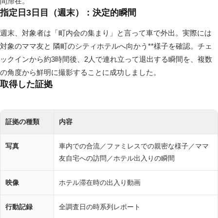
間滞在。
指定日3日目（週末）：決定的瞬間
週末、対象者は「町内会の集まり」と言って車で外出。実際には
対象のママ友と 隣町のシティホテルへ向かう**様子を確認。チェ
ックインから約3時間後、2人で連れ立って退出する瞬間を、複数
の角度から鮮明に撮影することに成功しました。
取得した証拠
証拠の種類
内容
写真
車内での合流／ファミレスでの親密な様子／ママ
友自宅への訪問／ホテル出入りの瞬間
映像
ホテル滞在時の出入り動画
行動記録
全調査日の時系列レポート