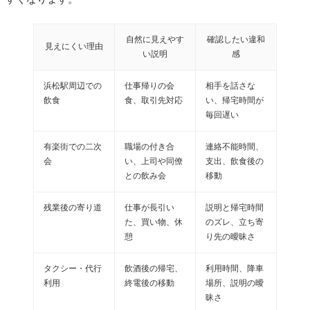
自然に見えやす
確認したい違和
見えにくい理由
い説明
感
浜松駅周辺での
仕事帰りの会
相手を話さな
飲食
食、取引先対応
い、帰宅時間が
毎回遅い
有楽街での二次
職場の付き合
連絡不能時間、
会
い、上司や同僚
支出、飲食後の
との飲み会
移動
残業後の寄り道
仕事が長引い
説明と帰宅時間
た、買い物、休
のズレ、立ち寄
憩
り先の曖昧さ
タクシー・代行
飲酒後の帰宅、
利用時間、降車
利用
終電後の移動
場所、説明の曖
昧さ