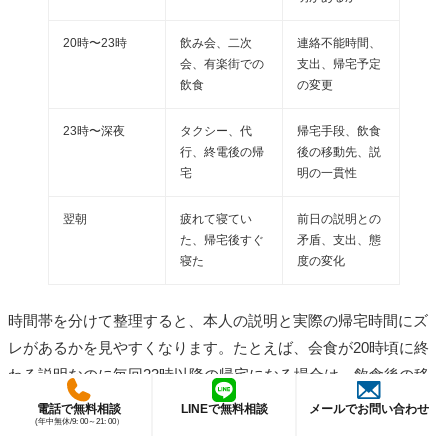
20時〜23時
飲み会、二次
連絡不能時間、
会、有楽街での
支出、帰宅予定
飲食
の変更
23時〜深夜
タクシー、代
帰宅手段、飲食
行、終電後の帰
後の移動先、説
宅
明の一貫性
翌朝
疲れて寝てい
前日の説明との
た、帰宅後すぐ
矛盾、支出、態
寝た
度の変化
時間帯を分けて整理すると、本人の説明と実際の帰宅時間にズ
レがあるかを見やすくなります。たとえば、会食が20時頃に終
わる説明なのに毎回23時以降の帰宅になる場合は、飲食後の移
動や空白時間を確認する必要があります。
電話で無料相談
LINEで無料相談
メールでお問い合わせ
(年中無休/9: 00～21: 00）
飲食後の空白時間を記録する