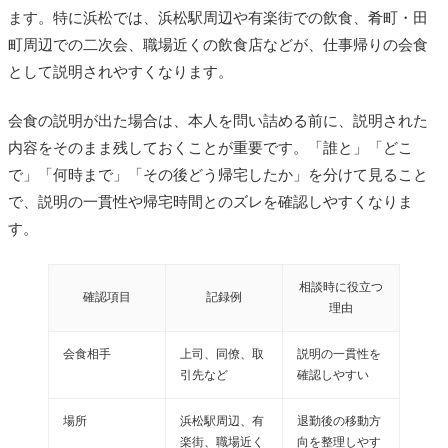
ます。特に浜松では、浜松駅周辺や有楽街での飲食、肴町・田
町周辺での二次会、職場近くの飲食店などが、仕事帰りの会食
として説明されやすくなります。
会食の説明が出た場合は、本人を問い詰める前に、説明された
内容をそのまま残しておくことが重要です。「誰と」「どこ
で」「何時まで」「その後どう帰宅したか」を分けて見ること
で、説明の一貫性や帰宅時間とのズレを確認しやすくなりま
す。
相談時に役立つ
確認項目
記録例
理由
会食相手
上司、同僚、取
説明の一貫性を
引先など
確認しやすい
場所
浜松駅周辺、有
退勤後の移動方
楽街、職場近く
向を整理しやす