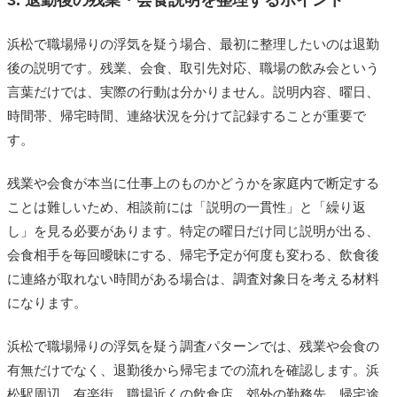
3. 退勤後の残業・会食説明を整理するポイント
浜松で職場帰りの浮気を疑う場合、最初に整理したいのは退勤
後の説明です。残業、会食、取引先対応、職場の飲み会という
言葉だけでは、実際の行動は分かりません。説明内容、曜日、
時間帯、帰宅時間、連絡状況を分けて記録することが重要で
す。
残業や会食が本当に仕事上のものかどうかを家庭内で断定する
ことは難しいため、相談前には「説明の一貫性」と「繰り返
し」を見る必要があります。特定の曜日だけ同じ説明が出る、
会食相手を毎回曖昧にする、帰宅予定が何度も変わる、飲食後
に連絡が取れない時間がある場合は、調査対象日を考える材料
になります。
浜松で職場帰りの浮気を疑う調査パターンでは、残業や会食の
有無だけでなく、退勤後から帰宅までの流れを確認します。浜
松駅周辺、有楽街、職場近くの飲食店、郊外の勤務先、帰宅途