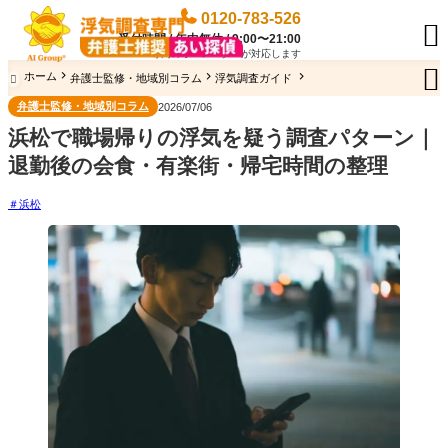
0120-783-526

受付時間 / 年中無休 / 9:00〜21:00
専門のオペレーターが対応します

ホーム
弁護士監修・地域別コラム
浮気調査ガイド

弁護士監修・地域別コラム
2026/07/06
浜松で職場帰りの浮気を疑う調査パターン｜
退勤後の会食・有楽街・帰宅時間の整理
浜松