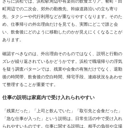
さらに浜松では、浜松駅周辺や有楽街の飲食エリア、肴町・田
町周辺での二次会、郊外の勤務先、幹線道路沿いの立ち寄り
先、タクシーや代行利用などが重なりやすくなります。そのた
め、仕事帰りの外出理由だけを見ても、実際にどこで誰と会
い、飲食後にどのように移動したのかが見えにくくなることが
あります。
確認すべきなのは、外出理由そのものではなく、説明と行動の
ズレが繰り返されているかどうかです。浜松で職場帰りの浮気
を疑う調査パターンでは、残業や会食の有無だけでなく、退勤
後の時間帯、飲食後の空白時間、帰宅手段、連絡状況をあわせ
て整理することが重要です。
仕事の説明は家庭内で受け入れられやすい
「残業だった」「上司と飲んでいた」「取引先と会食だった」
「急な仕事が入った」という説明は、日常生活の中で受け入れ
られやすいものです。仕事に関する説明は、相手の負担や立場