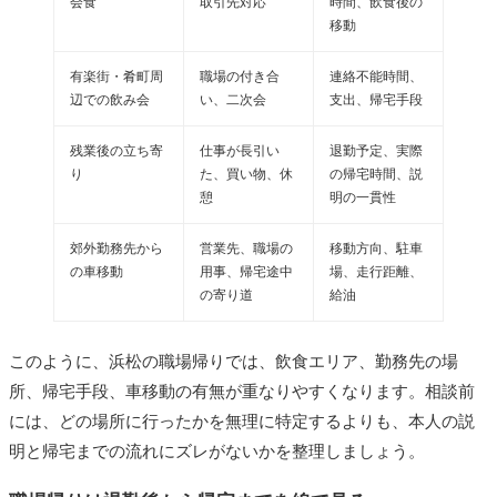
会食
取引先対応
時間、飲食後の
移動
有楽街・肴町周
職場の付き合
連絡不能時間、
辺での飲み会
い、二次会
支出、帰宅手段
残業後の立ち寄
仕事が長引い
退勤予定、実際
り
た、買い物、休
の帰宅時間、説
憩
明の一貫性
郊外勤務先から
営業先、職場の
移動方向、駐車
の車移動
用事、帰宅途中
場、走行距離、
の寄り道
給油
このように、浜松の職場帰りでは、飲食エリア、勤務先の場
所、帰宅手段、車移動の有無が重なりやすくなります。相談前
には、どの場所に行ったかを無理に特定するよりも、本人の説
明と帰宅までの流れにズレがないかを整理しましょう。