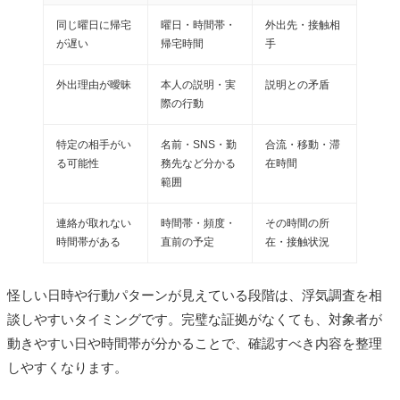
同じ曜日に帰宅
曜日・時間帯・
外出先・接触相
が遅い
帰宅時間
手
外出理由が曖昧
本人の説明・実
説明との矛盾
際の行動
特定の相手がい
名前・SNS・勤
合流・移動・滞
る可能性
務先など分かる
在時間
範囲
連絡が取れない
時間帯・頻度・
その時間の所
時間帯がある
直前の予定
在・接触状況
怪しい日時や行動パターンが見えている段階は、浮気調査を相
談しやすいタイミングです。完璧な証拠がなくても、対象者が
動きやすい日や時間帯が分かることで、確認すべき内容を整理
しやすくなります。