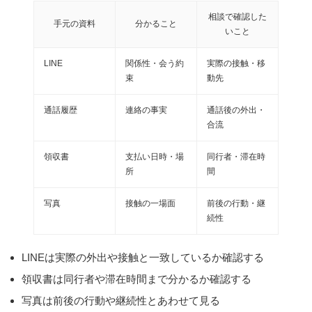
相談で確認した
手元の資料
分かること
いこと
LINE
関係性・会う約
実際の接触・移
束
動先
通話履歴
連絡の事実
通話後の外出・
合流
領収書
支払い日時・場
同行者・滞在時
所
間
写真
接触の一場面
前後の行動・継
続性
LINEは実際の外出や接触と一致しているか確認する
領収書は同行者や滞在時間まで分かるか確認する
写真は前後の行動や継続性とあわせて見る