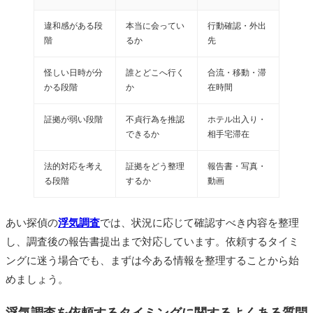
違和感がある段
本当に会ってい
行動確認・外出
階
るか
先
怪しい日時が分
誰とどこへ行く
合流・移動・滞
かる段階
か
在時間
証拠が弱い段階
不貞行為を推認
ホテル出入り・
できるか
相手宅滞在
法的対応を考え
証拠をどう整理
報告書・写真・
る段階
するか
動画
あい探偵の
浮気調査
では、状況に応じて確認すべき内容を整理
し、調査後の報告書提出まで対応しています。依頼するタイミ
ングに迷う場合でも、まずは今ある情報を整理することから始
めましょう。