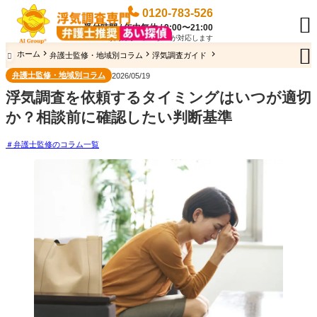
0120-783-526

受付時間 / 年中無休 / 9:00〜21:00
専門のオペレーターが対応します

ホーム
弁護士監修・地域別コラム
浮気調査ガイド

弁護士監修・地域別コラム
2026/05/19
浮気調査を依頼するタイミングはいつが適切
か？相談前に確認したい判断基準
弁護士監修のコラム一覧