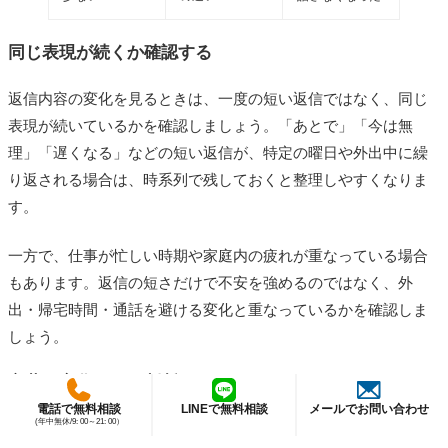
同じ表現が続くか確認する
返信内容の変化を見るときは、一度の短い返信ではなく、同じ
表現が続いているかを確認しましょう。「あとで」「今は無
理」「遅くなる」などの短い返信が、特定の曜日や外出中に繰
り返される場合は、時系列で残しておくと整理しやすくなりま
す。
一方で、仕事が忙しい時期や家庭内の疲れが重なっている場合
もあります。返信の短さだけで不安を強めるのではなく、外
出・帰宅時間・通話を避ける変化と重なっているかを確認しま
しょう。
言葉の変化だけで判断しない
電話で無料相談
LINEで無料相談
メールでお問い合わせ
(年中無休/9: 00～21: 00）
返信内容の変化は、あくまで確認ポイントの一つです。言葉が