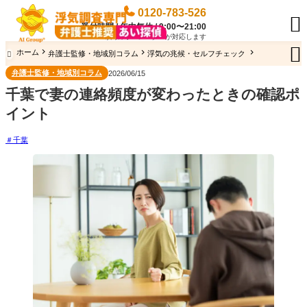
0120-783-526

受付時間 / 年中無休 / 9:00〜21:00
専門のオペレーターが対応します

ホーム
弁護士監修・地域別コラム
浮気の兆候・セルフチェック

弁護士監修・地域別コラム
2026/06/15
千葉で妻の連絡頻度が変わったときの確認ポ
イント
千葉