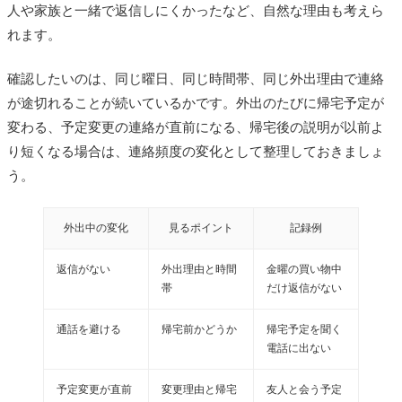
人や家族と一緒で返信しにくかったなど、自然な理由も考えら
れます。
確認したいのは、同じ曜日、同じ時間帯、同じ外出理由で連絡
が途切れることが続いているかです。外出のたびに帰宅予定が
変わる、予定変更の連絡が直前になる、帰宅後の説明が以前よ
り短くなる場合は、連絡頻度の変化として整理しておきましょ
う。
外出中の変化
見るポイント
記録例
返信がない
外出理由と時間
金曜の買い物中
帯
だけ返信がない
通話を避ける
帰宅前かどうか
帰宅予定を聞く
電話に出ない
予定変更が直前
変更理由と帰宅
友人と会う予定