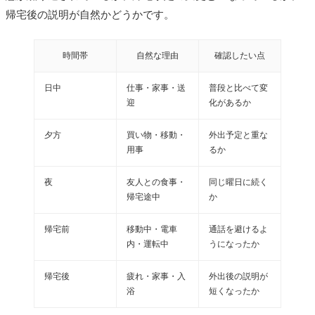
帰宅後の説明が自然かどうかです。
時間帯
自然な理由
確認したい点
日中
仕事・家事・送
普段と比べて変
迎
化があるか
夕方
買い物・移動・
外出予定と重な
用事
るか
夜
友人との食事・
同じ曜日に続く
帰宅途中
か
帰宅前
移動中・電車
通話を避けるよ
内・運転中
うになったか
帰宅後
疲れ・家事・入
外出後の説明が
浴
短くなったか