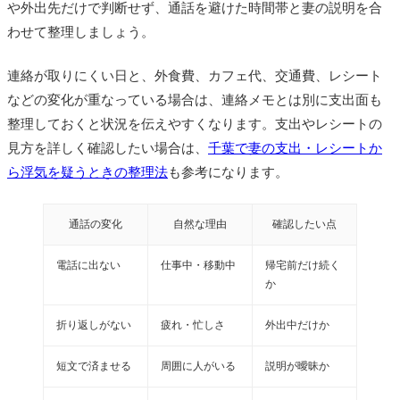
や外出先だけで判断せず、通話を避けた時間帯と妻の説明を合
わせて整理しましょう。
連絡が取りにくい日と、外食費、カフェ代、交通費、レシート
などの変化が重なっている場合は、連絡メモとは別に支出面も
整理しておくと状況を伝えやすくなります。支出やレシートの
見方を詳しく確認したい場合は、
千葉で妻の支出・レシートか
ら浮気を疑うときの整理法
も参考になります。
通話の変化
自然な理由
確認したい点
電話に出ない
仕事中・移動中
帰宅前だけ続く
か
折り返しがない
疲れ・忙しさ
外出中だけか
短文で済ませる
周囲に人がいる
説明が曖昧か