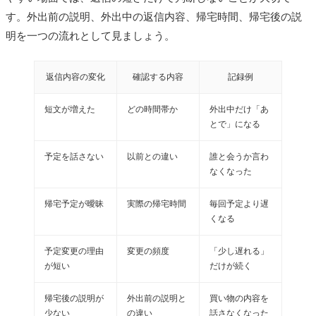
す。外出前の説明、外出中の返信内容、帰宅時間、帰宅後の説
明を一つの流れとして見ましょう。
返信内容の変化
確認する内容
記録例
短文が増えた
どの時間帯か
外出中だけ「あ
とで」になる
予定を話さない
以前との違い
誰と会うか言わ
なくなった
帰宅予定が曖昧
実際の帰宅時間
毎回予定より遅
くなる
予定変更の理由
変更の頻度
「少し遅れる」
が短い
だけが続く
帰宅後の説明が
外出前の説明と
買い物の内容を
少ない
の違い
話さなくなった