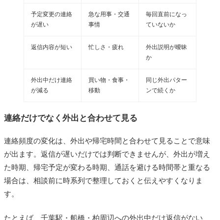
予定変更の連絡
急な用事・交通
毎回直前になっ
が遅い
事情
ていないか
返信内容が短い
忙しさ・疲れ
外出説明が曖昧
か
外出中だけ連絡
買い物・食事・
同じ外出パター
が減る
移動
ンで続くか
連絡だけでなく外出と合わせて見る
連絡頻度の変化は、外出や帰宅時間と合わせて見ることで意味
が出ます。返信が遅いだけでは判断できませんが、外出が増え
た時期、帰宅予定が変わる時期、通話を避ける時間帯と重なる
場合は、相談前に時系列で整理しておくと伝えやすくなりま
す。
たとえば、千葉駅・船橋・柏周辺への外出中だけ返信がない、