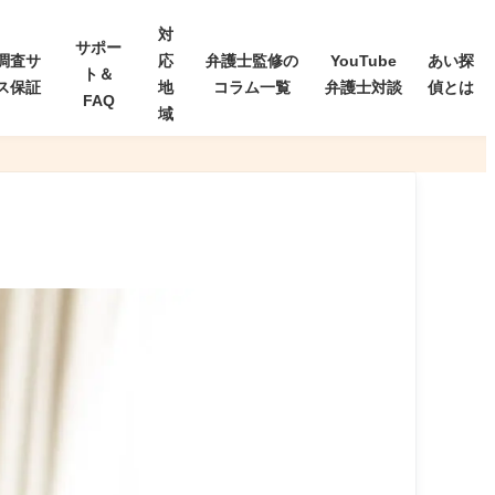
対
サポー
調査サ
応
弁護士監修の
YouTube
あい探
ト＆
ス保証
地
コラム一覧
弁護士対談
偵とは
FAQ
域