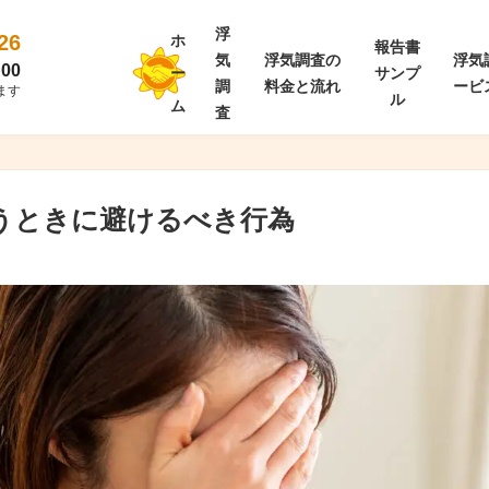
浮
26
ホ
報告書
気
浮気調査の
浮気
00
ー
サンプ
調
料金と流れ
ービ
ます
ル
ム
査
疑うときに避けるべき行為