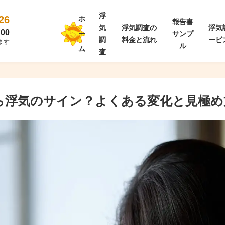
浮
26
ホ
報告書
気
浮気調査の
浮気
00
ー
サンプ
調
料金と流れ
ービ
ます
ル
ム
査
ら浮気のサイン？よくある変化と見極め