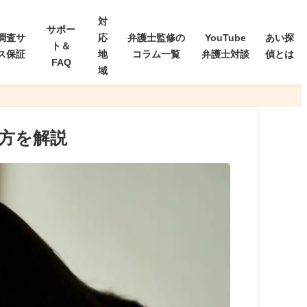
対
サポー
調査サ
応
弁護士監修の
YouTube
あい探
ト＆
ス保証
地
コラム一覧
弁護士対談
偵とは
FAQ
域
方を解説