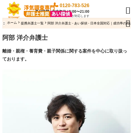
0120-783-526

受付時間 / 年中無休 / 9:00〜21:00
専門のオペレーターが対応します

ホーム
提携弁護士一覧
阿部 洋介弁護士 - あい探偵 - 日本全国対応｜成功率の高

阿部 洋介弁護士
離婚・親権・養育費・親子関係に関する
案件
を中心に取り扱っ
ております。