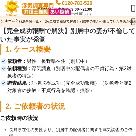
0120-783-526

受付時間 / 年中無休 / 9:00〜21:00
専門のオペレーターが対応します

ホーム
解決事例一覧
【完全成功報酬で解決】別居中の妻が不倫していた事実が発覚 -

【完全成功報酬で解決】別居中の妻が不倫して
いた事実が発覚
1. ケース概要
依頼者：
男性・長野県在住（別居中）
依頼種別：
浮気調査（別居中の配偶者の不貞行為・第2対
象者の特定）
調査結果：
証拠取得成功（完全成功報酬）（対象者と第2
対象者の接触・不貞行為を確認・撮影）
2. ご依頼者の状況
ご依頼時の状況
長野県在住の男性より、別居中の配偶者に関する浮気調査のご依