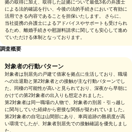
拠の取得に加え、取得した証拠について最低3名の弁護士
による法的確認を行い、今後の法的手続きにおいて有効に
活用できる内容であることを担保いたします。 さらに、
当社提携の弁護士によるアドバイスやサポートも受けられ
るため、離婚手続きや慰謝料請求に関しても安心して進め
ていただける体制となっております。
調査概要
対象者の行動パターン
対象者は別居先の戸建て借家を拠点に生活しており、職場
への出退勤と第2対象者との接触が主な行動パターンでし
た。同棲の可能性が高いと見られており、深夜から早朝に
かけての第2対象者の出入りも想定されました。
第2対象者は同一職場の人物で、対象者の別居・引っ越し
に関与していた経緯から密接な関係が疑われていました。
第2対象者の自宅は山間部にあり、車両追跡の難易度が高
い環境でしたが、対象者別居先での接触確認を優先しまし
た。