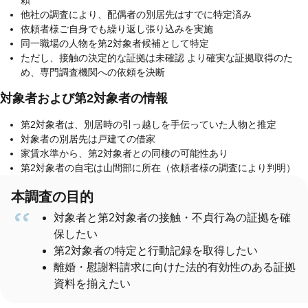
頼
他社の調査により、配偶者の別居先はすでに特定済み
依頼者様ご自身でも繰り返し張り込みを実施
同一職場の人物を第2対象者候補として特定
ただし、接触の決定的な証拠は未確認 より確実な証拠取得のた
め、専門調査機関への依頼を決断
対象者および第2対象者の情報
第2対象者は、別居時の引っ越しを手伝っていた人物と推定
対象者の別居先は戸建ての借家
家賃水準から、第2対象者との同棲の可能性あり
第2対象者の自宅は山間部に所在（依頼者様の調査により判明）
本調査の目的
対象者と第2対象者の接触・不貞行為の証拠を確
保したい
第2対象者の特定と行動記録を取得したい
離婚・慰謝料請求に向けた法的有効性のある証拠
資料を揃えたい