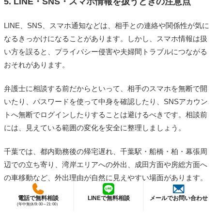
5. LINE・SNS・スマホ情報を扱うときの注意点
LINE、SNS、スマホ通知などは、相手との連絡や関係性が気に
なるきっかけになることがあります。しかし、スマホ情報は扱
い方を誤ると、プライバシー侵害や夫婦間トラブルにつながる
おそれがあります。
弁護士に相談する前だからといって、相手のスマホを無断で開
いたり、パスワードを使って中身を確認したり、SNSアカウン
トへ無断でログインしたりすることは避けるべきです。相談前
には、見えている範囲の変化を安全に整理しましょう。
千葉では、都内勤務後の帰宅遅れ、千葉駅・船橋・柏・幕張周
辺での立ち寄り、湾岸エリアへの外出、成田方面や房総方面へ
の車移動など、外出理由が自然に見えやすい場面があります。
そのため、LINEやSNSだけを切り取って判断するのではなく、
電話で無料相談
LINEで無料相談
メールでお問い合わせ
外出日、帰宅時間、連絡が取れなかった時間帯、写真やレシー
(年中無休/9: 00～21: 00）
トとの関係を整理することが大切です。