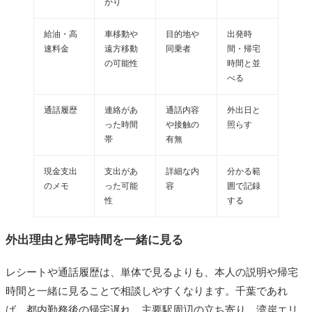
かり
給油・高
車移動や
目的地や
出発時
速料金
遠方移動
同乗者
間・帰宅
の可能性
時間と並
べる
通話履歴
連絡があ
通話内容
外出日と
った時間
や接触の
照らす
帯
有無
現金支出
支出があ
詳細な内
分かる範
のメモ
った可能
容
囲で記録
性
する
外出理由と帰宅時間を一緒に見る
レシートや通話履歴は、単体で見るよりも、本人の説明や帰宅
時間と一緒に見ることで相談しやすくなります。千葉であれ
ば、都内勤務後の帰宅遅れ、主要駅周辺の立ち寄り、湾岸エリ