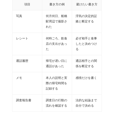
項目
書き方の例
避けたい書き方
写真
何月何日、船橋
浮気の決定的証
駅周辺で撮影さ
拠と断定する
れた
レシート
何時ごろ、飲食
必ず相手と食事
店の支出があっ
したと決めつけ
た
る
通話履歴
帰宅が遅い日に
通話相手との関
通話があった
係を断定する
メモ
本人の説明と実
感情だけを書く
際の帰宅時間を
記録する
調査報告書
調査日の行動の
法的な結論まで
流れを確認する
自分で決める