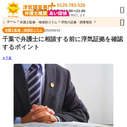
0120-783-526

受付時間 / 年中無休 / 9:00〜21:00
専門のオペレーターが対応します

ホーム
弁護士監修・地域別コラム
浮気の証拠・調査報告

弁護士監修・地域別コラム
2026/06/18
千葉で弁護士に相談する前に浮気証拠を確認
するポイント
千葉