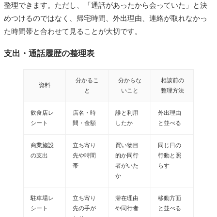
整理できます。ただし、「通話があったから会っていた」と決
めつけるのではなく、帰宅時間、外出理由、連絡が取れなかっ
た時間帯と合わせて見ることが大切です。
支出・通話履歴の整理表
分かるこ
分からな
相談前の
資料
と
いこと
整理方法
飲食店レ
店名・時
誰と利用
外出理由
シート
間・金額
したか
と並べる
商業施設
立ち寄り
買い物目
同じ日の
の支出
先や時間
的か同行
行動と照
帯
者がいた
らす
か
駐車場レ
立ち寄り
滞在理由
移動方面
シート
先の手が
や同行者
と並べる