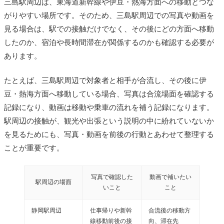
三島駅周辺は、東海道新幹線や伊豆・熱海方面への移動とつな
がりやすい場所です。そのため、三島駅周辺での写真や動画を
見る場合は、駅での接触だけでなく、その後にどの方面へ移動
したのか、宿泊や長時間滞在が関係するのかも確認する必要が
あります。
たとえば、三島駅周辺で対象者と相手が合流し、その後に伊
豆・熱海方面へ移動している場合、写真は合流場面を確認する
記録になり、動画は移動や乗車の流れを補う記録になります。
駅周辺の接触が、観光や出張という説明の中に紛れていないか
を見るためにも、写真・動画を前後の行動とあわせて整理する
ことが重要です。
写真で確認した
動画で補いたい
駅周辺の場面
いこと
こと
静岡駅周辺
仕事帰りや新幹
合流後の移動方
線移動前後の接
向、滞在先