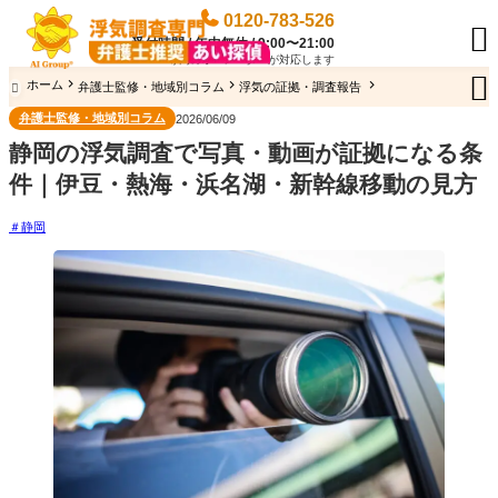
0120-783-526

受付時間 / 年中無休 / 9:00〜21:00
専門のオペレーターが対応します

ホーム
弁護士監修・地域別コラム
浮気の証拠・調査報告

弁護士監修・地域別コラム
2026/06/09
静岡の浮気調査で写真・動画が証拠になる条
件｜伊豆・熱海・浜名湖・新幹線移動の見方
静岡