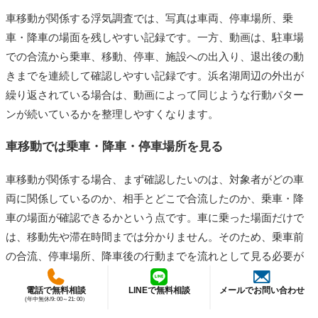
車移動が関係する浮気調査では、写真は車両、停車場所、乗
車・降車の場面を残しやすい記録です。一方、動画は、駐車場
での合流から乗車、移動、停車、施設への出入り、退出後の動
きまでを連続して確認しやすい記録です。浜名湖周辺の外出が
繰り返されている場合は、動画によって同じような行動パター
ンが続いているかを整理しやすくなります。
車移動では乗車・降車・停車場所を見る
車移動が関係する場合、まず確認したいのは、対象者がどの車
両に関係しているのか、相手とどこで合流したのか、乗車・降
車の場面が確認できるかという点です。車に乗った場面だけで
は、移動先や滞在時間までは分かりません。そのため、乗車前
の合流、停車場所、降車後の行動までを流れとして見る必要が
あります。
電話で無料相談
LINEで無料相談
メールでお問い合わせ
(年中無休/9: 00～21: 00）
たとえば、浜名湖周辺の駐車場で相手と合流し、同じ車に乗っ