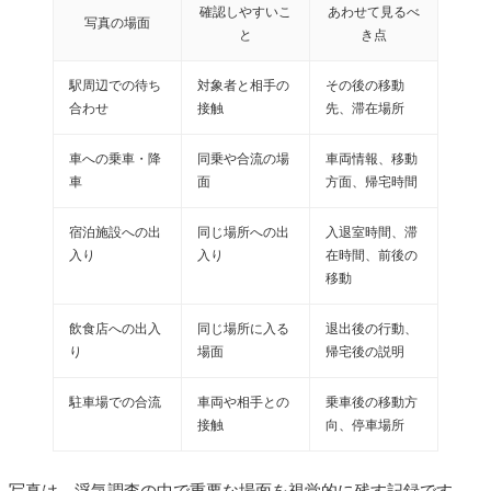
確認しやすいこ
あわせて見るべ
写真の場面
と
き点
駅周辺での待ち
対象者と相手の
その後の移動
合わせ
接触
先、滞在場所
車への乗車・降
同乗や合流の場
車両情報、移動
車
面
方面、帰宅時間
宿泊施設への出
同じ場所への出
入退室時間、滞
入り
入り
在時間、前後の
移動
飲食店への出入
同じ場所に入る
退出後の行動、
り
場面
帰宅後の説明
駐車場での合流
車両や相手との
乗車後の移動方
接触
向、停車場所
写真は、浮気調査の中で重要な場面を視覚的に残す記録です。