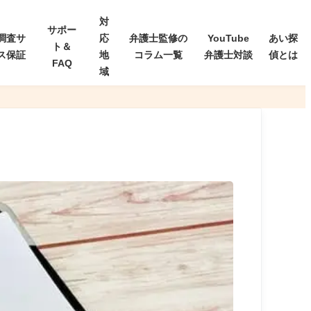
対
サポー
調査サ
応
弁護士監修の
YouTube
あい探
ト＆
ス保証
地
コラム一覧
弁護士対談
偵とは
FAQ
域