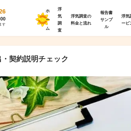
浮
26
ホ
報告書
気
浮気調査の
浮気
00
ー
サンプ
調
料金と流れ
ービ
ます
ル
ム
査
出・契約説明チェック