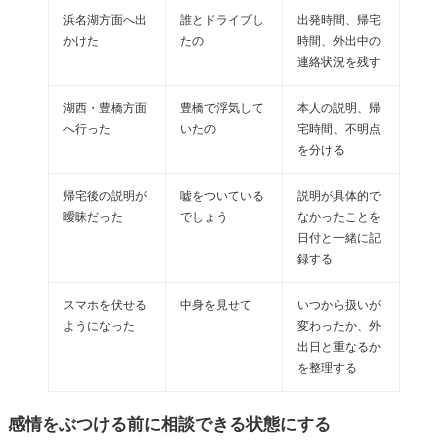
浜名湖方面へ出
誰とドライブし
出発時間、帰宅
かけた
たの
時間、外出中の
連絡状況を残す
湖西・豊橋方面
豊橋で浮気して
本人の説明、帰
へ行った
いたの
宅時間、不明点
を分ける
帰宅後の説明が
嘘をついている
説明が具体的で
曖昧だった
でしょう
なかったことを
日付と一緒に記
録する
スマホを伏せる
中身を見せて
いつから扱いが
ようになった
変わったか、外
出日と重なるか
を整理する
感情をぶつける前に相談できる状態にする