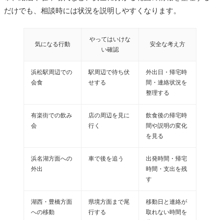
だけでも、相談時には状況を説明しやすくなります。
やってはいけな
気になる行動
安全な考え方
い確認
浜松駅周辺での
駅周辺で待ち伏
外出日・帰宅時
会食
せする
間・連絡状況を
整理する
有楽街での飲み
店の周辺を見に
飲食後の帰宅時
会
行く
間や説明の変化
を見る
浜名湖方面への
車で後を追う
出発時間・帰宅
外出
時間・支出を残
す
湖西・豊橋方面
県境方面まで尾
移動日と連絡が
への移動
行する
取れない時間を