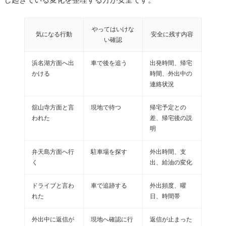
やってはいけな
気になる行動
安全に残す内容
い確認
浜名湖方面へ出
車で後を追う
出発時間、帰宅
かける
時間、外出中の
連絡状況
舘山寺方面と言
現地で待つ
帰宅予定との
われた
差、帰宅後の説
明
弁天島方面へ行
駐車場を探す
外出時間、支
く
出、給油の変化
ドライブと言わ
車で追跡する
外出頻度、曜
れた
日、時間帯
外出中に返信が
現地へ確認に行
返信が止まった