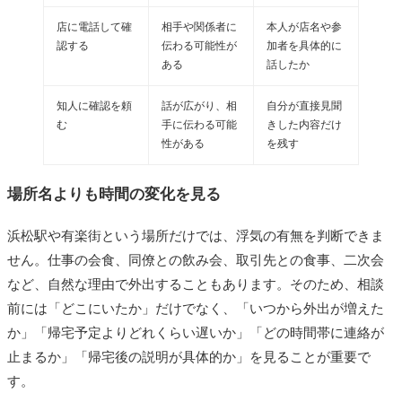
店に電話して確
相手や関係者に
本人が店名や参
認する
伝わる可能性が
加者を具体的に
ある
話したか
知人に確認を頼
話が広がり、相
自分が直接見聞
む
手に伝わる可能
きした内容だけ
性がある
を残す
場所名よりも時間の変化を見る
浜松駅や有楽街という場所だけでは、浮気の有無を判断できま
せん。仕事の会食、同僚との飲み会、取引先との食事、二次会
など、自然な理由で外出することもあります。そのため、相談
前には「どこにいたか」だけでなく、「いつから外出が増えた
か」「帰宅予定よりどれくらい遅いか」「どの時間帯に連絡が
止まるか」「帰宅後の説明が具体的か」を見ることが重要で
す。