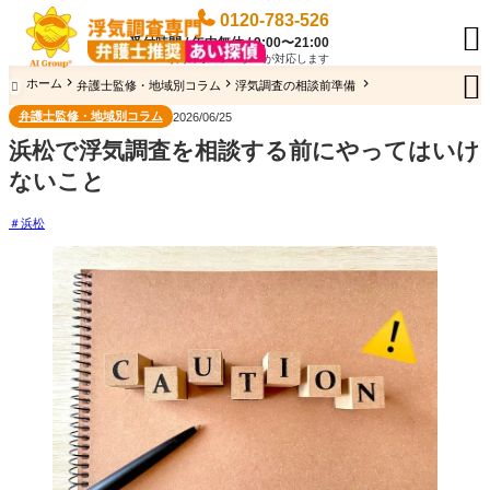
0120-783-526

受付時間 / 年中無休 / 9:00〜21:00
専門のオペレーターが対応します

ホーム
弁護士監修・地域別コラム
浮気調査の相談前準備

弁護士監修・地域別コラム
2026/06/25
浜松で浮気調査を相談する前にやってはいけ
ないこと
浜松