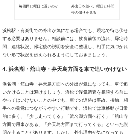
毎回同じ曜日に遅いのか
外出日を並べ、曜日と時間
帯の偏りを見る
浜松駅・有楽街での外出が気になる場合でも、現地で待ち伏せ
する必要はありません。相談前には、飲食前後の流れ、帰宅時
間、連絡状況、帰宅後の説明を安全に整理し、相手に気づかれ
ない形で状況を伝えられるようにしておきましょう。
4. 浜名湖・舘山寺・弁天島方面を車で追いかけない
浜名湖・舘山寺・弁天島方面への外出が気になっても、車で追
いかけることは避けましょう。浜松で浮気調査を相談する前に
やってはいけないことの中でも、車での追跡は事故、接触、相
手への発覚につながりやすい行動です。浜松では車移動が日常
的に多く、「少し走ってくる」「浜名湖方面へ行く」「舘山寺
方面で用事がある」「弁天島方面まで行ってくる」といった説
明が出ることがあります。しかし、外出理由が気になっても、