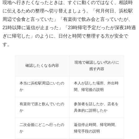
現地へ行きたくなったときは、すぐに動くのではなく、相談時
に伝えるための整理へ切り替えましょう。「何月何日、浜松駅
周辺で会食と言っていた」「有楽街で飲み会と言っていたが、
21時以降に返信が止まった」「23時帰宅予定だったが深夜1時過
ぎに帰宅した」のように、日付と時間で整理する方が安全で
す。
現地で確認しない代わりに
確認したくなる内容
残す内容
本当に浜松駅周辺にいたの
本人が話した場所、外出時
か
間、帰宅後の説明
有楽街で誰と飲んでいたの
参加者を話したか、店名を
か
具体的に説明したか
二次会後にどこへ行ったの
返信停止時間、帰宅時間、
か
帰宅手段の説明