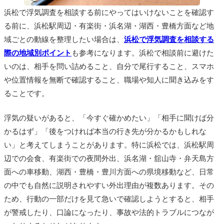
浜松で浮気調査を相談する前にやってはいけないことを確認す
る前に、浜松駅周辺・有楽街・浜名湖・湖西・豊橋方面など地
域ごとの動線を整理したい場合は、
浜松で浮気調査を相談する
際の地域別ポイント
も参考になります。浜松で相談前に避けた
いのは、相手を問い詰めること、自分で尾行すること、スマホ
や位置情報を無断で確認すること、職場や知人に聞き込みをす
ることです。
浮気の疑いがあると、「今すぐ確かめたい」「相手に聞けば分
かるはず」「後をつければ本当の行き先が分かるかもしれな
い」と考えてしまうことがあります。特に浜松では、浜松駅周
辺での会食、有楽街での夜間外出、浜名湖・舘山寺・弁天島方
面への車移動、湖西・豊橋・豊川方面への県境移動など、日常
の中でも自然に説明されやすい外出理由が複数あります。その
ため、行動の一部だけを見て急いで確認しようとすると、相手
が警戒したり、口論になったり、事故や法的トラブルにつなが