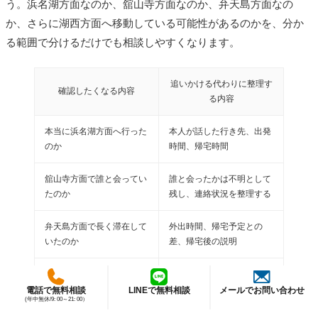
う。浜名湖方面なのか、舘山寺方面なのか、弁天島方面なの
か、さらに湖西方面へ移動している可能性があるのかを、分か
る範囲で分けるだけでも相談しやすくなります。
追いかける代わりに整理す
確認したくなる内容
る内容
本当に浜名湖方面へ行った
本人が話した行き先、出発
のか
時間、帰宅時間
舘山寺方面で誰と会ってい
誰と会ったかは不明として
たのか
残し、連絡状況を整理する
弁天島方面で長く滞在して
外出時間、帰宅予定との
いたのか
差、帰宅後の説明
車移動が増えているのか
同じ方面への外出頻度、給
油、駐車場代の変化
電話で無料相談
LINEで無料相談
メールでお問い合わせ
(年中無休/9: 00～21: 00）