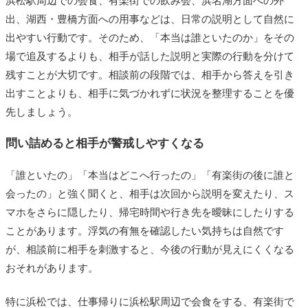
浜松駅周辺での会食、有楽街での飲み会、浜名湖方面への外
出、湖西・豊橋方面への用事などは、日常の説明として自然に
出やすい行動です。そのため、「本当は誰といたのか」をその
場で追及するよりも、相手が話した説明と実際の行動を分けて
残すことが大切です。相談前の段階では、相手から答えを引き
出すことよりも、相手に気づかれずに状況を整理することを優
先しましょう。
問い詰めると相手が警戒しやすくなる
「誰といたの」「本当はどこへ行ったの」「有楽街の後に誰と
会ったの」と強く聞くと、相手は次回から説明を変えたり、ス
マホをさらに隠したり、帰宅時間や行き先を曖昧にしたりする
ことがあります。浮気の有無を確認したい気持ちは自然です
が、相談前に相手を刺激すると、今後の行動が見えにくくなる
おそれがあります。
特に浜松では、仕事帰りに浜松駅周辺で会食をする、有楽街で