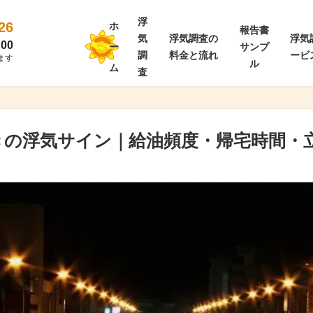
浮
26
ホ
報告書
気
浮気調査の
浮気
00
ー
サンプ
調
料金と流れ
ービ
ます
ル
ム
査
きの浮気サイン｜給油頻度・帰宅時間・