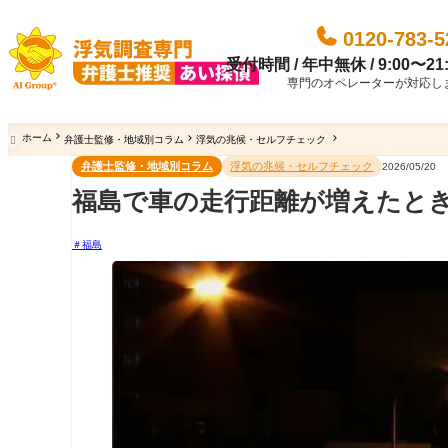
0120-783-5
受付時間 / 年中無休 / 9:00〜21:
専門のオペレーターが対応し
ホーム
弁護士監修・地域別コラム
浮気の兆候・セルフチェック

弁護士監修・地域別コラム
浮気の兆候・セルフチェック
2026/05/20
福島で車の走行距離が増えたと
福島