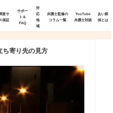
対
サポー
調査サ
応
弁護士監修の
YouTube
あい探
ト＆
ス保証
地
コラム一覧
弁護士対談
偵とは
FAQ
域
立ち寄り先の見方