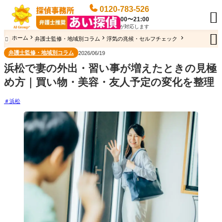
0120-783-526

受付時間 / 年中無休 / 9:00〜21:00
専門のオペレーターが対応します

ホーム
弁護士監修・地域別コラム
浮気の兆候・セルフチェック

弁護士監修・地域別コラム
2026/06/19
浜松で妻の外出・習い事が増えたときの見極
め方｜買い物・美容・友人予定の変化を整理
浜松