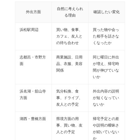
自然に考えられ
外出方面
確認したい変化
る理由
浜松駅周辺
買い物、食事、
買った物や会っ
カフェ、友人と
た相手を話さな
の待ち合わせ
くなったか
志都呂・市野方
商業施設、日用
同じ曜日に外出
面
品、衣服、美容
が増え、帰宅時
関係
間が伸びていな
いか
浜名湖・舘山寺
気分転換、食
外出内容の説明
方面
事、ドライブ、
が短くなってい
友人との予定
ないか
湖西・豊橋方面
県境方面の用
帰宅予定との差
事、買い物、友
や説明の曖昧さ
人との予定
が続いていない
か