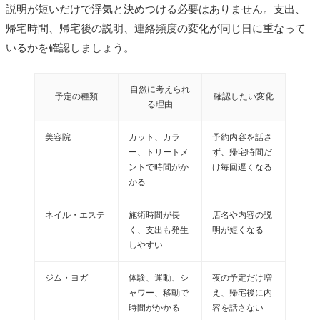
説明が短いだけで浮気と決めつける必要はありません。支出、
帰宅時間、帰宅後の説明、連絡頻度の変化が同じ日に重なって
いるかを確認しましょう。
自然に考えられ
予定の種類
確認したい変化
る理由
美容院
カット、カラ
予約内容を話さ
ー、トリートメ
ず、帰宅時間だ
ントで時間がか
け毎回遅くなる
かる
ネイル・エステ
施術時間が長
店名や内容の説
く、支出も発生
明が短くなる
しやすい
ジム・ヨガ
体験、運動、シ
夜の予定だけ増
ャワー、移動で
え、帰宅後に内
時間がかかる
容を話さない