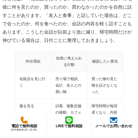
後に何を見たのか、買ったのか、買わなかったのかを自然に話
すことがあります。「友人と食事」と話していた場合は、どこ
で会ったのか、何を食べたのか、会話の内容を軽く話すことも
あります。こうした会話が以前より急に減り、帰宅時間だけが
伸びている場合は、日付ごとに整理しておきましょう。
自然に考えられ
外出理由
確認したい変化
る行動
化粧品を見に行
売り場で相談、
買った物や見た
く
会計、友人との
物を話さなくな
買い物
った
服を見る
試着、複数店舗
帰宅時間が毎回
の移動、カフェ
遅くなり、内容
休憩
説明が短い
電話で無料相談
LINEで無料相談
メールでお問い合わせ
(年中無休/9: 00～21: 00）
ギフトを買う
家族用品、贈り
誰に何を買うの