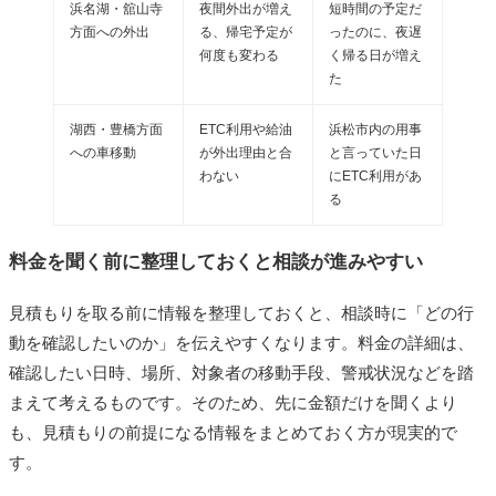
浜名湖・舘山寺
夜間外出が増え
短時間の予定だ
方面への外出
る、帰宅予定が
ったのに、夜遅
何度も変わる
く帰る日が増え
た
湖西・豊橋方面
ETC利用や給油
浜松市内の用事
への車移動
が外出理由と合
と言っていた日
わない
にETC利用があ
る
料金を聞く前に整理しておくと相談が進みやすい
見積もりを取る前に情報を整理しておくと、相談時に「どの行
動を確認したいのか」を伝えやすくなります。料金の詳細は、
確認したい日時、場所、対象者の移動手段、警戒状況などを踏
まえて考えるものです。そのため、先に金額だけを聞くより
も、見積もりの前提になる情報をまとめておく方が現実的で
す。