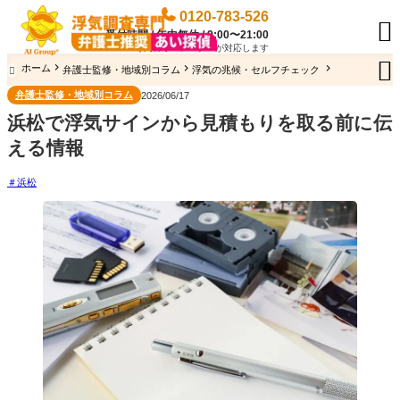
0120-783-526

受付時間 / 年中無休 / 9:00〜21:00
専門のオペレーターが対応します

ホーム
弁護士監修・地域別コラム
浮気の兆候・セルフチェック

弁護士監修・地域別コラム
2026/06/17
浜松で浮気サインから見積もりを取る前に伝
える情報
浜松