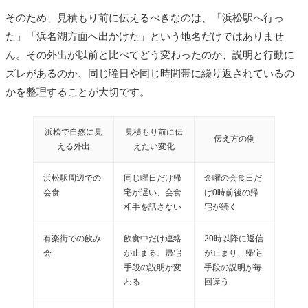
そのため、見積もり前に伝えるべきなのは、「浜松駅へ行っ
た」「浜名湖方面へ出かけた」という地名だけではありませ
ん。その外出が以前と比べてどう変わったのか、説明と行動に
ズレがあるのか、同じ曜日や同じ時間帯に繰り返されているの
かを整理することが大切です。
浜松で自然に見
見積もり前に伝
伝え方の例
える外出
えたい変化
浜松駅周辺での
同じ曜日だけ帰
金曜の会食日だ
会食
宅が遅い、会食
け0時前後の帰
相手を話さない
宅が続く
有楽街での飲み
飲食中だけ連絡
20時以降に返信
会
が止まる、帰宅
が止まり、帰宅
手段の説明が変
手段の説明が毎
わる
回違う