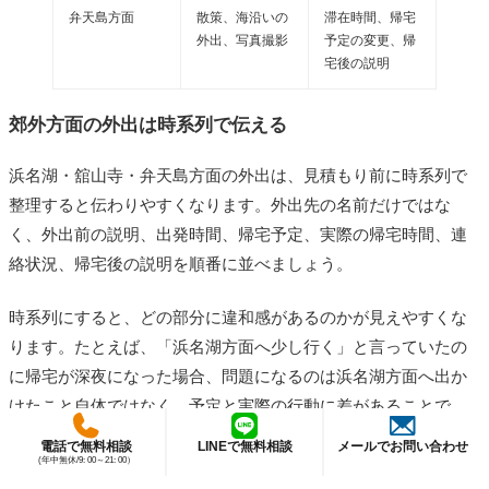
弁天島方面
散策、海沿いの
滞在時間、帰宅
外出、写真撮影
予定の変更、帰
宅後の説明
郊外方面の外出は時系列で伝える
浜名湖・舘山寺・弁天島方面の外出は、見積もり前に時系列で
整理すると伝わりやすくなります。外出先の名前だけではな
く、外出前の説明、出発時間、帰宅予定、実際の帰宅時間、連
絡状況、帰宅後の説明を順番に並べましょう。
時系列にすると、どの部分に違和感があるのかが見えやすくな
ります。たとえば、「浜名湖方面へ少し行く」と言っていたの
に帰宅が深夜になった場合、問題になるのは浜名湖方面へ出か
けたこと自体ではなく、予定と実際の行動に差があることで
す。
電話で無料相談
LINEで無料相談
メールでお問い合わせ
(年中無休/9: 00～21: 00）
外出前に聞いた目的を書く