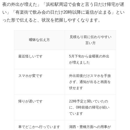
夜の外出が増えた」「浜松駅周辺で会食と言う日だけ帰宅が遅
い」「有楽街で飲み会の日だけ20時以降に返信が止まる」とい
った形で伝えると、状況を把握しやすくなります。
見積もり前に伝わりやすい
曖昧な伝え方
言い方
最近怪しいです
5月下旬から金曜夜の外出
が増えました
スマホが変です
外出前後だけスマホを手放
さず、通知が出ると画面を
伏せます
帰りが遅いです
22時予定と聞いていたの
に、0時前後の帰宅が続い
ています
車でどこかへ行っています
湖西・豊橋方面への用事が