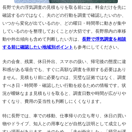
長野で夫の浮気調査の見積もりを取る前には、料金だけを先に
確認するのではなく、夫のどの行動を調査で確認したいのか、
いつから変化が出ているのか、どの曜日・時間帯に動きが集中
しているのかを整理しておくことが大切です。長野県内の車移
動や外出傾向も含めて判断したい方は、
長野で浮気調査を相談
する前に確認したい地域別ポイント
も参考にしてください。
夫の会食、残業、休日外出、スマホの扱い、帰宅後の態度に違
和感がある場合でも、すぐに高額な調査を依頼する必要はあり
ません。見積もり前に必要なのは、完璧な証拠ではなく、調査
すべき日・時間帯・確認したい行動を絞るための情報です。状
況が曖昧なまま見積もりを取ると、調査日数や時間が広がりや
すくなり、費用の妥当性も判断しにくくなります。
特に長野では、車での移動、仕事帰りの立ち寄り、休日の買い
物やドライブ、知人との用事などが自然な説明として成立しや
すい場面があります。そのため、「夫が外出した」「帰宅が遅