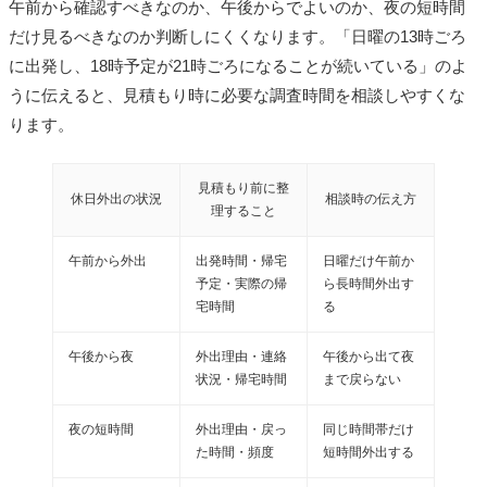
午前から確認すべきなのか、午後からでよいのか、夜の短時間
だけ見るべきなのか判断しにくくなります。「日曜の13時ごろ
に出発し、18時予定が21時ごろになることが続いている」のよ
うに伝えると、見積もり時に必要な調査時間を相談しやすくな
ります。
見積もり前に整
休日外出の状況
相談時の伝え方
理すること
午前から外出
出発時間・帰宅
日曜だけ午前か
予定・実際の帰
ら長時間外出す
宅時間
る
午後から夜
外出理由・連絡
午後から出て夜
状況・帰宅時間
まで戻らない
夜の短時間
外出理由・戻っ
同じ時間帯だけ
た時間・頻度
短時間外出する