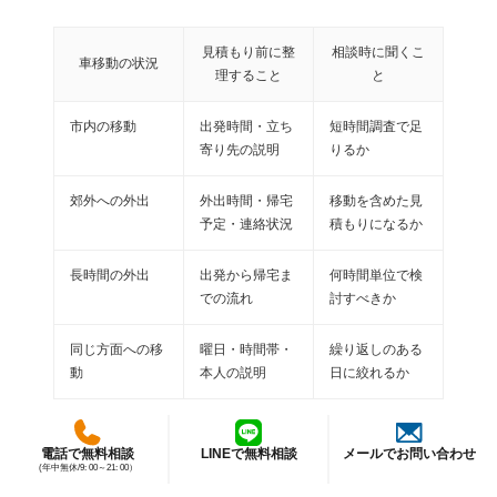
見積もり前に整
相談時に聞くこ
車移動の状況
理すること
と
市内の移動
出発時間・立ち
短時間調査で足
寄り先の説明
りるか
郊外への外出
外出時間・帰宅
移動を含めた見
予定・連絡状況
積もりになるか
長時間の外出
出発から帰宅ま
何時間単位で検
での流れ
討すべきか
同じ方面への移
曜日・時間帯・
繰り返しのある
動
本人の説明
日に絞れるか
細かなルートを無理に特定しない
電話で無料相談
LINEで無料相談
メールでお問い合わせ
(年中無休/9: 00～21: 00）
見積もり前に、夫の車移動の細かなルートを自分で調べようと