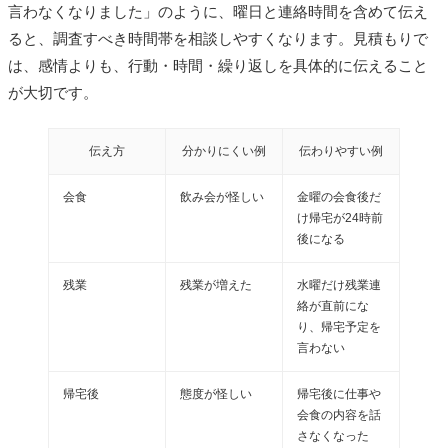
言わなくなりました」のように、曜日と連絡時間を含めて伝え
ると、調査すべき時間帯を相談しやすくなります。見積もりで
は、感情よりも、行動・時間・繰り返しを具体的に伝えること
が大切です。
伝え方
分かりにくい例
伝わりやすい例
会食
飲み会が怪しい
金曜の会食後だ
け帰宅が24時前
後になる
残業
残業が増えた
水曜だけ残業連
絡が直前にな
り、帰宅予定を
言わない
帰宅後
態度が怪しい
帰宅後に仕事や
会食の内容を話
さなくなった