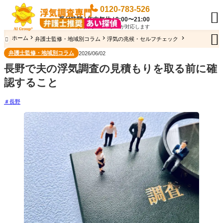
0120-783-526

受付時間 / 年中無休 / 9:00〜21:00
専門のオペレーターが対応します

ホーム
弁護士監修・地域別コラム
浮気の兆候・セルフチェック

弁護士監修・地域別コラム
2026/06/02
長野で夫の浮気調査の見積もりを取る前に確
認すること
長野