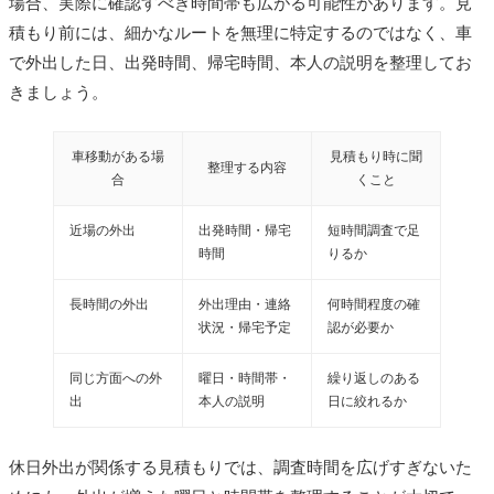
場合、実際に確認すべき時間帯も広がる可能性があります。見
積もり前には、細かなルートを無理に特定するのではなく、車
で外出した日、出発時間、帰宅時間、本人の説明を整理してお
きましょう。
車移動がある場
見積もり時に聞
整理する内容
合
くこと
近場の外出
出発時間・帰宅
短時間調査で足
時間
りるか
長時間の外出
外出理由・連絡
何時間程度の確
状況・帰宅予定
認が必要か
同じ方面への外
曜日・時間帯・
繰り返しのある
出
本人の説明
日に絞れるか
休日外出が関係する見積もりでは、調査時間を広げすぎないた