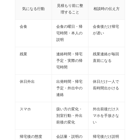
見積もり前に整
気になる行動
相談時の伝え方
理すること
会食
会食の曜日・帰
会食後だけ帰宅
宅時間・本人の
が遅い
説明
残業
連絡時間・帰宅
残業連絡が毎回
予定・実際の帰
直前になる
宅時間
休日外出
出発時間・帰宅
休日だけ一人で
予定・外出中の
長時間出かける
連絡
スマホ
扱い方の変化・
外出前後だけス
別室行動・外出
マホを手放さな
前後の変化
い
帰宅後の態度
会話量・説明の
帰宅後だけ説明