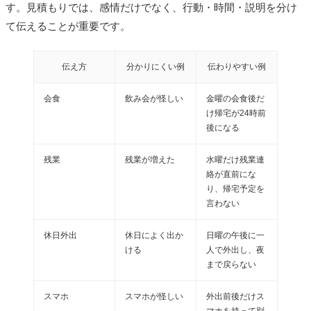
す。見積もりでは、感情だけでなく、行動・時間・説明を分け
て伝えることが重要です。
伝え方
分かりにくい例
伝わりやすい例
会食
飲み会が怪しい
金曜の会食後だ
け帰宅が24時前
後になる
残業
残業が増えた
水曜だけ残業連
絡が直前にな
り、帰宅予定を
言わない
休日外出
休日によく出か
日曜の午後に一
ける
人で外出し、夜
まで戻らない
スマホ
スマホが怪しい
外出前後だけス