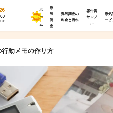
浮
26
ホ
報告書
気
浮気調査の
浮気
00
ー
サンプ
調
料金と流れ
ービ
ます
ル
ム
査
の行動メモの作り方