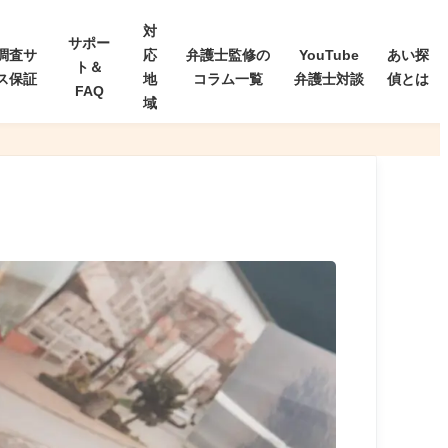
対
サポー
調査サ
応
弁護士監修の
YouTube
あい探
ト＆
ス保証
地
コラム一覧
弁護士対談
偵とは
FAQ
域