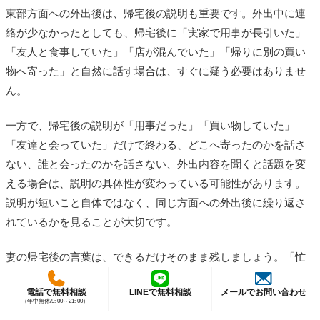
東部方面への外出後は、帰宅後の説明も重要です。外出中に連
絡が少なかったとしても、帰宅後に「実家で用事が長引いた」
「友人と食事していた」「店が混んでいた」「帰りに別の買い
物へ寄った」と自然に話す場合は、すぐに疑う必要はありませ
ん。
一方で、帰宅後の説明が「用事だった」「買い物していた」
「友達と会っていた」だけで終わる、どこへ寄ったのかを話さ
ない、誰と会ったのかを話さない、外出内容を聞くと話題を変
える場合は、説明の具体性が変わっている可能性があります。
説明が短いこと自体ではなく、同じ方面への外出後に繰り返さ
れているかを見ることが大切です。
妻の帰宅後の言葉は、できるだけそのまま残しましょう。「忙
しかった」「友人と話していた」「買い物が長引いた」など、
電話で無料相談
LINEで無料相談
メールでお問い合わせ
妻が実際に使った表現を記録しておくと、外出理由、帰宅時
(年中無休/9: 00～21: 00）
間、外出後の説明を同じ流れで確認できます。