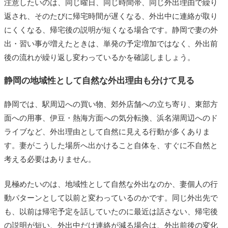
注意したいのは、同じ曜日、同じ時間帯、同じ外出理由で繰り
返され、そのたびに帰宅時間が遅くなる、外出中に連絡が取り
にくくなる、帰宅後の説明が短くなる場合です。静岡で妻の外
出・習い事が増えたときは、単発の予定増加ではなく、外出前
後の流れが繰り返し変わっているかを確認しましょう。
静岡の地域性として自然な外出理由も分けて見る
静岡では、駅周辺への買い物、郊外店舗への立ち寄り、東部方
面への用事、伊豆・熱海方面への気分転換、浜名湖周辺へのド
ライブなど、外出理由として自然に見える行動が多くありま
す。妻がこうした場所へ出かけること自体を、すぐに不自然と
考える必要はありません。
見極めたいのは、地域性として自然な外出なのか、妻個人の行
動パターンとして以前と変わっているのかです。同じ外出先で
も、以前は帰宅予定を話していたのに最近は話さない、帰宅後
の説明が短い、外出中だけ連絡が減る場合は、外出前後の変化