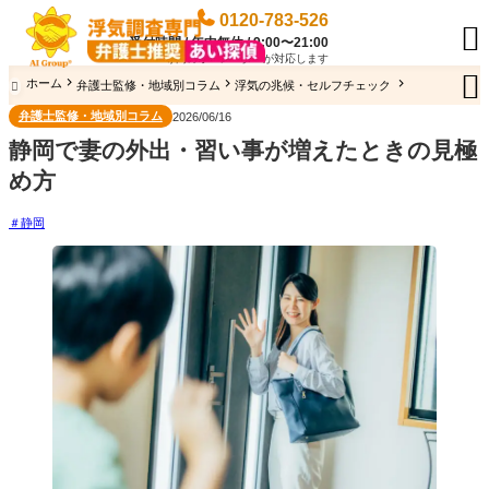
0120-783-526

受付時間 / 年中無休 / 9:00〜21:00
専門のオペレーターが対応します

ホーム
弁護士監修・地域別コラム
浮気の兆候・セルフチェック

弁護士監修・地域別コラム
2026/06/16
静岡で妻の外出・習い事が増えたときの見極
め方
静岡