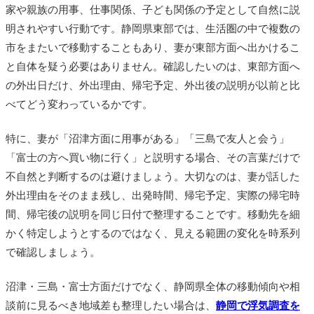
家や親族の用事、仕事関係、子ども関係の予定として自然に説
明されやすい行動です。静岡県東部では、生活圏の中で複数の
市をまたいで移動することもあり、妻が東部方面へ出かけるこ
と自体を疑う必要はありません。確認したいのは、東部方面へ
の外出日だけ、外出理由、帰宅予定、外出後の説明が以前と比
べてどう変わっているかです。
特に、妻が「沼津方面に用事がある」「三島で友人と会う」
「富士の方へ買い物に行く」と説明する場合、その言葉だけで
不自然と判断するのは避けましょう。大切なのは、妻が話した
外出理由をそのまま残し、出発時間、帰宅予定、実際の帰宅時
間、帰宅後の説明を同じ日付で整理することです。移動先を細
かく特定しようとするのではなく、見える範囲の変化を時系列
で確認しましょう。
沼津・三島・富士方面だけでなく、静岡県全体の移動傾向や相
談前に見るべき地域差も整理したい場合は、
静岡で浮気調査を