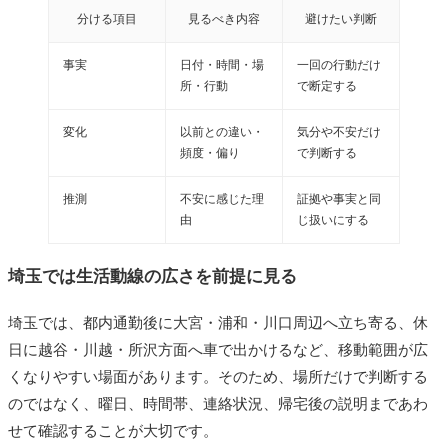
分ける項目
見るべき内容
避けたい判断
事実
日付・時間・場
一回の行動だけ
所・行動
で断定する
変化
以前との違い・
気分や不安だけ
頻度・偏り
で判断する
推測
不安に感じた理
証拠や事実と同
由
じ扱いにする
埼玉では生活動線の広さを前提に見る
埼玉では、都内通勤後に大宮・浦和・川口周辺へ立ち寄る、休
日に越谷・川越・所沢方面へ車で出かけるなど、移動範囲が広
くなりやすい場面があります。そのため、場所だけで判断する
のではなく、曜日、時間帯、連絡状況、帰宅後の説明まであわ
せて確認することが大切です。