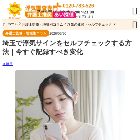
0120-783-526

受付時間 / 年中無休 / 9:00〜21:00
専門のオペレーターが対応します

ホーム
弁護士監修・地域別コラム
浮気の兆候・セルフチェック

弁護士監修・地域別コラム
2026/06/30
埼玉で浮気サインをセルフチェックする方
法｜今すぐ記録すべき変化
埼玉