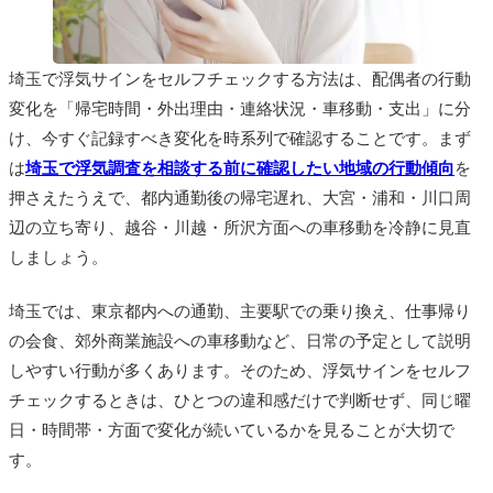
埼玉で浮気サインをセルフチェックする方法は、配偶者の行動
変化を「帰宅時間・外出理由・連絡状況・車移動・支出」に分
け、今すぐ記録すべき変化を時系列で確認することです。まず
は
埼玉で浮気調査を相談する前に確認したい地域の行動傾向
を
押さえたうえで、都内通勤後の帰宅遅れ、大宮・浦和・川口周
辺の立ち寄り、越谷・川越・所沢方面への車移動を冷静に見直
しましょう。
埼玉では、東京都内への通勤、主要駅での乗り換え、仕事帰り
の会食、郊外商業施設への車移動など、日常の予定として説明
しやすい行動が多くあります。そのため、浮気サインをセルフ
チェックするときは、ひとつの違和感だけで判断せず、同じ曜
日・時間帯・方面で変化が続いているかを見ることが大切で
す。