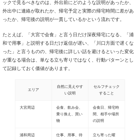
ックで見るべきなのは、外出前にどのような説明があったか、
外出中に連絡が取れたか、帰宅予定と実際の帰宅時間に差があ
ったか、帰宅後の説明が一貫しているかという流れです。
たとえば、「大宮で会食」と言う日だけ深夜帰宅になる、「浦
和で用事」と説明する日だけ返信が遅い、「川口方面で遅くな
った」と言うものの、帰宅後に詳しい話を避けるといった変化
が重なる場合は、単なる立ち寄りではなく、行動パターンとし
て記録しておく価値があります。
自然に見えやす
セルフチェック
エリア
い説明
すること
大宮周辺
会食、飲み会、
会食日、帰宅時
乗り換え、買い
間、相手や場所
物
の説明
浦和周辺
仕事、用事、待
立ち寄った曜