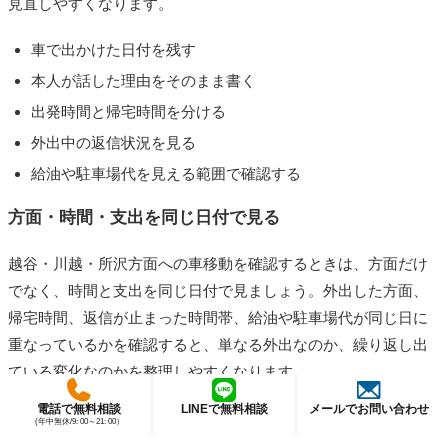
見直しやすくなります。
車で出かけた日付を残す
本人が話した理由をそのまま書く
出発時間と帰宅時間を分ける
外出中の返信状況を見る
給油や駐車場代を見える範囲で確認する
方面・時間・支出を同じ日付で見る
越谷・川越・所沢方面への車移動を確認するときは、方面だけ
でなく、時間と支出を同じ日付で見ましょう。外出した方面、
帰宅時間、返信が止まった時間帯、給油や駐車場代が同じ日に
重なっているかを確認すると、単なる外出なのか、繰り返し出
ている変化なのかを整理しやすくなります。
電話で無料相談
LINEで無料相談
メールでお問い合わせ
ただし、給油や駐車場代があるだけで浮気と判断する必要はあ
(年中無休/9: 00～21: 00）
りません。仕事、買い物、家族以外の用事、趣味などの可能性