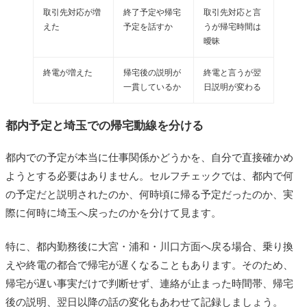
取引先対応が増
終了予定や帰宅
取引先対応と言
えた
予定を話すか
うが帰宅時間は
曖昧
終電が増えた
帰宅後の説明が
終電と言うが翌
一貫しているか
日説明が変わる
都内予定と埼玉での帰宅動線を分ける
都内での予定が本当に仕事関係かどうかを、自分で直接確かめ
ようとする必要はありません。セルフチェックでは、都内で何
の予定だと説明されたのか、何時頃に帰る予定だったのか、実
際に何時に埼玉へ戻ったのかを分けて見ます。
特に、都内勤務後に大宮・浦和・川口方面へ戻る場合、乗り換
えや終電の都合で帰宅が遅くなることもあります。そのため、
帰宅が遅い事実だけで判断せず、連絡が止まった時間帯、帰宅
後の説明、翌日以降の話の変化もあわせて記録しましょう。