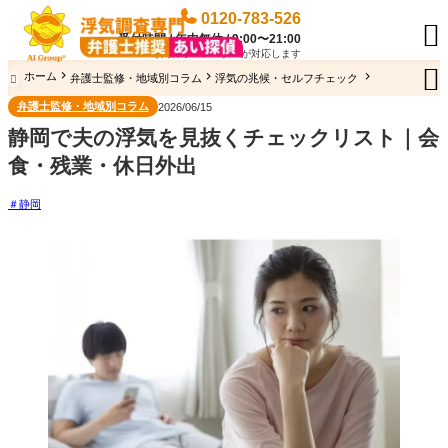
0120-783-526

受付時間 / 年中無休 / 9:00〜21:00
専門のオペレーターが対応します

ホーム
弁護士監修・地域別コラム
浮気の兆候・セルフチェック

弁護士監修・地域別コラム
2026/06/15
静岡で夫の浮気を見抜くチェックリスト｜会
食・残業・休日外出
静岡