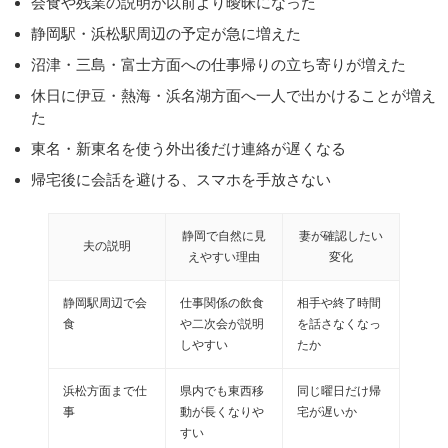
会食や残業の説明が以前より曖昧になった
静岡駅・浜松駅周辺の予定が急に増えた
沼津・三島・富士方面への仕事帰りの立ち寄りが増えた
休日に伊豆・熱海・浜名湖方面へ一人で出かけることが増え
た
東名・新東名を使う外出後だけ連絡が遅くなる
帰宅後に会話を避ける、スマホを手放さない
静岡で自然に見
妻が確認したい
夫の説明
えやすい理由
変化
静岡駅周辺で会
仕事関係の飲食
相手や終了時間
食
や二次会が説明
を話さなくなっ
しやすい
たか
浜松方面まで仕
県内でも東西移
同じ曜日だけ帰
事
動が長くなりや
宅が遅いか
すい