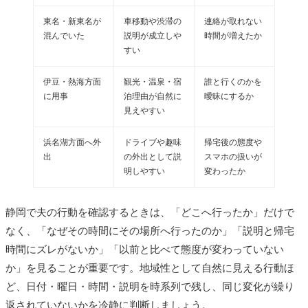
東名・新東名が
車移動や渋滞の
連絡が取れない
混んでいた
説明が成立しや
時間が増えたか
すい
伊豆・熱海方面
観光・温泉・宿
誰と行くのかを
に用事
泊理由が自然に
曖昧にするか
見えやすい
浜名湖方面へ外
ドライブや趣味
帰宅後の態度や
出
の外出として説
スマホの扱いが
明しやすい
変わったか
静岡で夫の行動を確認するときは、「どこへ行ったか」だけで
なく、「なぜその時間にその場所へ行ったのか」「説明と帰宅
時間にズレがないか」「以前と比べて態度が変わっていない
か」を見ることが重要です。地域性として自然に見える行動ほ
ど、日付・曜日・時間・説明を時系列で残し、同じ変化が繰り
返されていないかを冷静に判断しましょう。