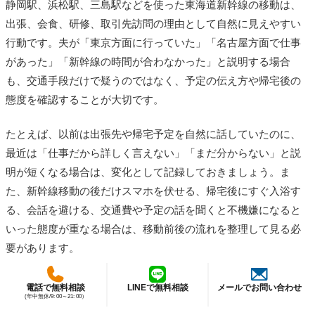
静岡駅、浜松駅、三島駅などを使った東海道新幹線の移動は、
出張、会食、研修、取引先訪問の理由として自然に見えやすい
行動です。夫が「東京方面に行っていた」「名古屋方面で仕事
があった」「新幹線の時間が合わなかった」と説明する場合
も、交通手段だけで疑うのではなく、予定の伝え方や帰宅後の
態度を確認することが大切です。
たとえば、以前は出張先や帰宅予定を自然に話していたのに、
最近は「仕事だから詳しく言えない」「まだ分からない」と説
明が短くなる場合は、変化として記録しておきましょう。ま
た、新幹線移動の後だけスマホを伏せる、帰宅後にすぐ入浴す
る、会話を避ける、交通費や予定の話を聞くと不機嫌になると
いった態度が重なる場合は、移動前後の流れを整理して見る必
要があります。
交通手段ではなく「移動前後の空白時間」を見る
電話で無料相談
LINEで無料相談
メールでお問い合わせ
(年中無休/9: 00～21: 00）
高速道路や新幹線の利用そのものは、浮気の証拠ではありませ