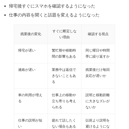
帰宅後すぐにスマホを確認するようになった
仕事の内容を聞くと話題を変えるようになった
すぐに断定しな
残業後の変化
確認する視点
い理由
帰宅が遅い
繁忙期や移動時
同じ曜日や時間
間の影響もある
帯に繰り返すか
連絡が遅い
業務中は返信で
残業後だけ毎回
きないこともあ
反応が遅いか
る
車の利用が増え
仕事上の移動や
説明と移動距離
る
立ち寄りも考え
に大きなズレが
られる
ないか
仕事の説明が短
疲れて話したく
以前より説明を
い
ない場合もある
避けるようにな