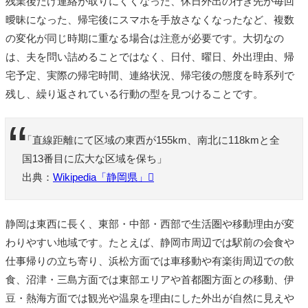
残業後だけ連絡が取りにくくなった、休日外出の行き先が毎回
曖昧になった、帰宅後にスマホを手放さなくなったなど、複数
の変化が同じ時期に重なる場合は注意が必要です。大切なの
は、夫を問い詰めることではなく、日付、曜日、外出理由、帰
宅予定、実際の帰宅時間、連絡状況、帰宅後の態度を時系列で
残し、繰り返されている行動の型を見つけることです。
「直線距離にて区域の東西が155km、南北に118kmと全
国13番目に広大な区域を保ち」
出典：
Wikipedia「静岡県」
静岡は東西に長く、東部・中部・西部で生活圏や移動理由が変
わりやすい地域です。たとえば、静岡市周辺では駅前の会食や
仕事帰りの立ち寄り、浜松方面では車移動や有楽街周辺での飲
食、沼津・三島方面では東部エリアや首都圏方面との移動、伊
豆・熱海方面では観光や温泉を理由にした外出が自然に見えや