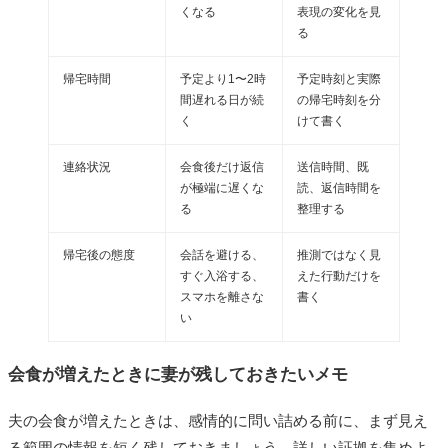
くなる
表現の変化を見
る
帰宅時間
予定より1〜2時
予定時刻と実際
間遅れる日が続
の帰宅時刻を分
く
けて書く
連絡状況
会食後だけ返信
送信時間、既
が極端に遅くな
読、返信時間を
る
整理する
帰宅後の態度
会話を避ける、
推測ではなく見
すぐ入浴する、
えた行動だけを
スマホを離さな
書く
い
会食が増えたときに妻が残しておきたいメモ
夫の会食が増えたときは、感情的に問い詰める前に、まず見え
る範囲の情報を短く残しておきましょう。詳しい証拠を集めよ