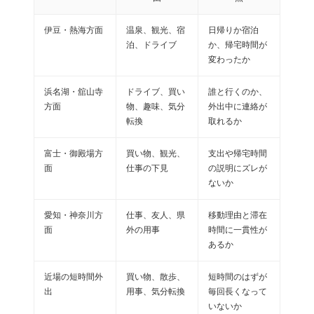
伊豆・熱海方面
温泉、観光、宿
日帰りか宿泊
泊、ドライブ
か、帰宅時間が
変わったか
浜名湖・舘山寺
ドライブ、買い
誰と行くのか、
方面
物、趣味、気分
外出中に連絡が
転換
取れるか
富士・御殿場方
買い物、観光、
支出や帰宅時間
面
仕事の下見
の説明にズレが
ないか
愛知・神奈川方
仕事、友人、県
移動理由と滞在
面
外の用事
時間に一貫性が
あるか
近場の短時間外
買い物、散歩、
短時間のはずが
出
用事、気分転換
毎回長くなって
いないか