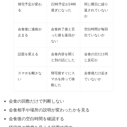
帰宅予定が変わ
22時予定が24時
同じ曜日に繰り
る
過ぎになった
返されていない
か
会食後に連絡が
会食終了後と言
空白時間が毎回
止まる
った後も返信が
出ていないか
ない
話題を変える
会食内容を聞く
会食の日だけ同
と別の話にした
じ反応か
スマホを離さな
帰宅後すぐにス
会食後だけ起き
い
マホを持って移
ていないか
動した
会食の回数だけで判断しない
会食相手や場所の説明が変わったかを見る
会食後の空白時間を確認する