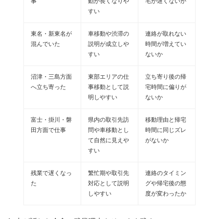
事
動が長くなりや
宅が遅くないか
すい
東名・新東名が
車移動や渋滞の
連絡が取れない
混んでいた
説明が成立しや
時間が増えてい
すい
ないか
沼津・三島方面
東部エリアの仕
立ち寄り後の帰
へ立ち寄った
事移動として説
宅時間に偏りが
明しやすい
ないか
富士・掛川・磐
県内の取引先訪
移動理由と帰宅
田方面で仕事
問や車移動とし
時間に同じズレ
て自然に見えや
がないか
すい
残業で遅くなっ
繁忙期や取引先
連絡のタイミン
た
対応として説明
グや帰宅後の態
しやすい
度が変わったか