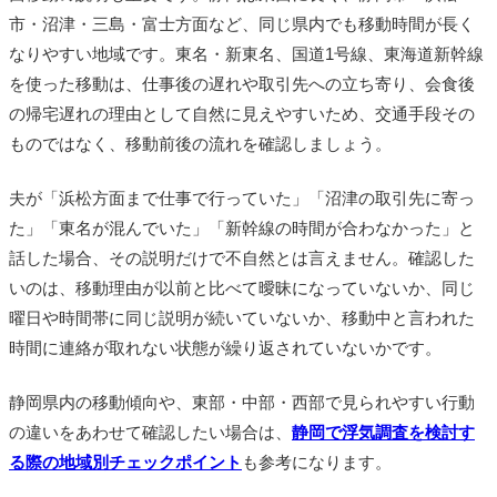
市・沼津・三島・富士方面など、同じ県内でも移動時間が長く
なりやすい地域です。東名・新東名、国道1号線、東海道新幹線
を使った移動は、仕事後の遅れや取引先への立ち寄り、会食後
の帰宅遅れの理由として自然に見えやすいため、交通手段その
ものではなく、移動前後の流れを確認しましょう。
夫が「浜松方面まで仕事で行っていた」「沼津の取引先に寄っ
た」「東名が混んでいた」「新幹線の時間が合わなかった」と
話した場合、その説明だけで不自然とは言えません。確認した
いのは、移動理由が以前と比べて曖昧になっていないか、同じ
曜日や時間帯に同じ説明が続いていないか、移動中と言われた
時間に連絡が取れない状態が繰り返されていないかです。
静岡県内の移動傾向や、東部・中部・西部で見られやすい行動
の違いをあわせて確認したい場合は、
静岡で浮気調査を検討す
る際の地域別チェックポイント
も参考になります。