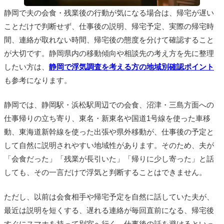
静岡で夫の会食・残業後の行動が気になる場合は、帰宅が遅い
ことだけで判断せず、仕事後の説明、帰宅予定、実際の帰宅時
間、連絡が取れない時間、帰宅後の態度を分けて確認すること
が大切です。静岡県内の移動傾向や相談先の考え方を先に整理
したい方は、
静岡で浮気調査を考える方の地域別確認ポイント
も参考になります。
静岡では、静岡駅・浜松駅周辺での会食、沼津・三島方面への
仕事帰りの立ち寄り、東名・新東名や国道1号線を使った車移
動、東海道新幹線を使った出張や県外移動が、仕事後の予定と
して自然に説明されやすい地域性があります。そのため、夫が
「会食だった」「残業が長引いた」「帰りに少し寄った」と話
しても、その一言だけで浮気と判断することはできません。
ただし、以前は会食相手や帰宅予定を自然に話していた夫が、
最近は説明を短くする、遅れる連絡が毎回直前になる、帰宅後
すぐにスマホを持って別室へ行く、仕事後の話を避けるといっ