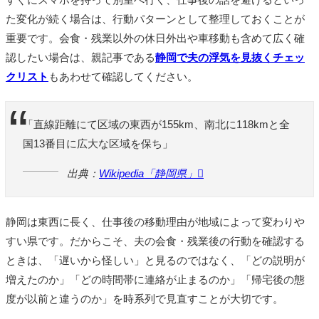
た変化が続く場合は、行動パターンとして整理しておくことが
重要です。会食・残業以外の休日外出や車移動も含めて広く確
認したい場合は、親記事である
静岡で夫の浮気を見抜くチェッ
クリスト
もあわせて確認してください。
「直線距離にて区域の東西が155km、南北に118kmと全
国13番目に広大な区域を保ち」
出典：
Wikipedia「静岡県」
静岡は東西に長く、仕事後の移動理由が地域によって変わりや
すい県です。だからこそ、夫の会食・残業後の行動を確認する
ときは、「遅いから怪しい」と見るのではなく、「どの説明が
増えたのか」「どの時間帯に連絡が止まるのか」「帰宅後の態
度が以前と違うのか」を時系列で見直すことが大切です。