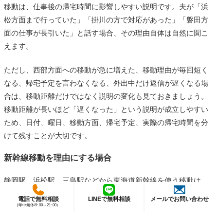
移動は、仕事後の帰宅時間に影響しやすい説明です。夫が「浜
松方面まで行っていた」「掛川の方で対応があった」「磐田方
面の仕事が長引いた」と話す場合、その理由自体は自然に聞こ
えます。
ただし、西部方面への移動が急に増えた、移動理由が毎回短く
なる、帰宅予定を言わなくなる、外出中だけ返信が遅くなる場
合は、移動距離だけではなく説明の変化も見ておきましょう。
移動距離が長いほど「遅くなった」という説明が成立しやすい
ため、日付、曜日、移動方面、帰宅予定、実際の帰宅時間を分
けて残すことが大切です。
新幹線移動を理由にする場合
静岡駅、浜松駅、三島駅などから東海道新幹線を使う移動は、
出張、研修、取引先訪問、会食後の移動として自然に説明され
電話で無料相談
LINEで無料相談
メールでお問い合わせ
やすい行動です。夫が「東京方面に行っていた」「名古屋方面
(年中無休/9: 00～21: 00）