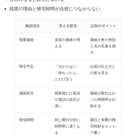
残業の理由と帰宅時間が自然につながらない
確認項目
見える変化
記録のポイント
残業連絡
直前の連絡が増
連絡が来た時刻
える
と夫の言葉を残
す
帰宅予定
「分からない」
以前の伝え方と
「終わったら」
の差を見る
とだけ言う
連絡状況
残業後だけ返信
連絡が取れなか
や電話の反応が
った時間帯を記
遅い
録する
帰宅時間
同じ曜日や同じ
曜日と実際の帰
時間帯に遅くな
宅時刻をセット
る
で書く