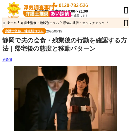
0120-783-526

受付時間 / 年中無休 / 9:00〜21:00
専門のオペレーターが対応します

ホーム
弁護士監修・地域別コラム
浮気の兆候・セルフチェック

弁護士監修・地域別コラム
2026/06/15
静岡で夫の会食・残業後の行動を確認する方
法｜帰宅後の態度と移動パターン
静岡