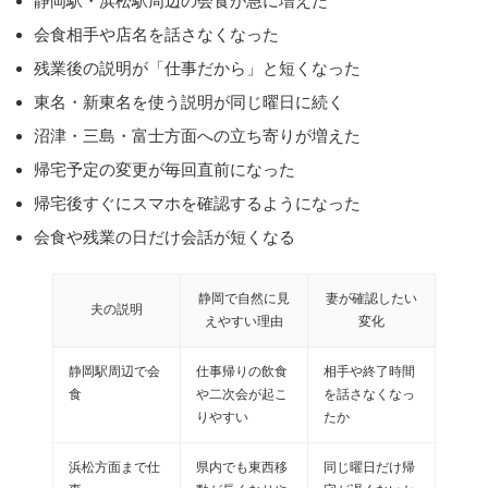
静岡駅・浜松駅周辺の会食が急に増えた
会食相手や店名を話さなくなった
残業後の説明が「仕事だから」と短くなった
東名・新東名を使う説明が同じ曜日に続く
沼津・三島・富士方面への立ち寄りが増えた
帰宅予定の変更が毎回直前になった
帰宅後すぐにスマホを確認するようになった
会食や残業の日だけ会話が短くなる
静岡で自然に見
妻が確認したい
夫の説明
えやすい理由
変化
静岡駅周辺で会
仕事帰りの飲食
相手や終了時間
食
や二次会が起こ
を話さなくなっ
りやすい
たか
浜松方面まで仕
県内でも東西移
同じ曜日だけ帰