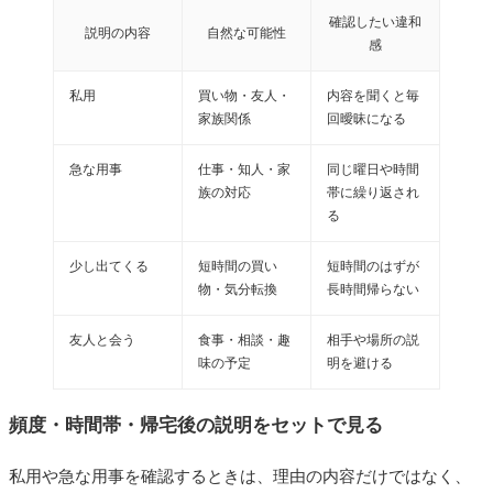
確認したい違和
説明の内容
自然な可能性
感
私用
買い物・友人・
内容を聞くと毎
家族関係
回曖昧になる
急な用事
仕事・知人・家
同じ曜日や時間
族の対応
帯に繰り返され
る
少し出てくる
短時間の買い
短時間のはずが
物・気分転換
長時間帰らない
友人と会う
食事・相談・趣
相手や場所の説
味の予定
明を避ける
頻度・時間帯・帰宅後の説明をセットで見る
私用や急な用事を確認するときは、理由の内容だけではなく、