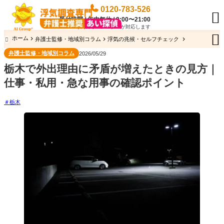
0120-783-526

受付時間 / 年中無休 / 9:00〜21:00
専門のオペレーターが対応します

ホーム
弁護士監修・地域別コラム
浮気の兆候・セルフチェック

弁護士監修・地域別コラム
2026/05/29
栃木で外出理由に矛盾が増えたときの見方｜
仕事・私用・急な用事の確認ポイント
栃木