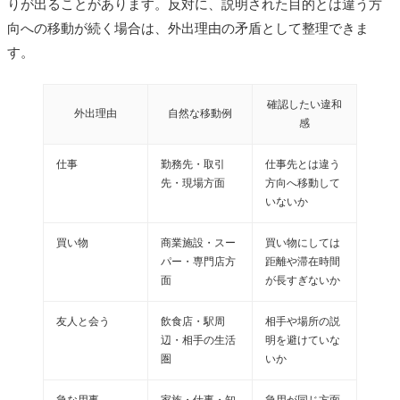
りが出ることがあります。反対に、説明された目的とは違う方
向への移動が続く場合は、外出理由の矛盾として整理できま
す。
確認したい違和
外出理由
自然な移動例
感
仕事
勤務先・取引
仕事先とは違う
先・現場方面
方向へ移動して
いないか
買い物
商業施設・スー
買い物にしては
パー・専門店方
距離や滞在時間
面
が長すぎないか
友人と会う
飲食店・駅周
相手や場所の説
辺・相手の生活
明を避けていな
圏
いか