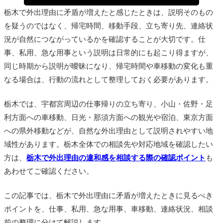
栃木で外出理由に矛盾が増えたと感じたときは、説明そのもの
を疑うのではなく、帰宅時間、移動手段、立ち寄り先、連絡状
況が自然につながっているかを確認することが大切です。仕
事、私用、急な用事という説明は日常的にも起こり得ますが、
同じ時期から説明が曖昧になり、帰宅時間や車移動の変化も重
なる場合は、行動の流れとして整理しておく必要があります。
栃木では、宇都宮周辺の仕事帰りの立ち寄り、小山・佐野・足
利方面への車移動、日光・那須方面への観光や宿泊、東京方面
への県外移動などが、自然な外出理由として説明されやすい地
域性があります。栃木全体での相談先や対応地域を確認したい
方は、
栃木で外出理由の違和感を相談する際の確認ポイント
も
あわせてご確認ください。
この記事では、栃木で外出理由に矛盾が増えたときに見るべき
ポイントを、仕事、私用、急な用事、車移動、連絡状況、相談
前の整理に分けて解説します。