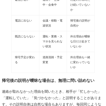
中・会食中
け続いていない
か
電話に出ない
会議・移動・電
帰宅後の説明が
波状況
自然か
既読にならない
運転・業務・ス
外出理由が曖昧
マホを見られな
な日だけ起きて
い状況
いないか
帰宅予定が変わ
道路混雑・予定
外出理由も一緒
る
変更
に変わっていな
いか
帰宅後の説明が曖昧な場合は、無理に問い詰めない
連絡が取れなかった理由を聞いたとき、相手が「忙しかった」
「運転していた」「気づかなかった」と説明することがありま
す。その説明自体は自然な場合もありますが、毎回同じような