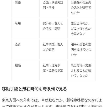
出張
会議・取引先訪
出張先や宿泊先
問・研修
の説明が曖昧で
ないか
私用
買い物・友人と
誰と会うのか、
の予定・趣味
どこへ行くのか
を話さない
会食
仕事関係・友人
相手や店名の説
との食事
明を避けていな
いか
宿泊
仕事・遠方予
急に宿泊へ変更
定・翌朝の予定
されることが続
いていないか
移動手段と滞在時間を時系列で見る
東京方面への外出では、車移動なのか、新幹線移動なのかによ
って確認すべき点が変わります。車移動であれば走行距離や給