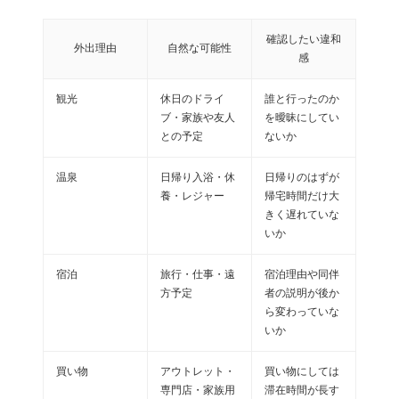
確認したい違和
外出理由
自然な可能性
感
観光
休日のドライ
誰と行ったのか
ブ・家族や友人
を曖昧にしてい
との予定
ないか
温泉
日帰り入浴・休
日帰りのはずが
養・レジャー
帰宅時間だけ大
きく遅れていな
いか
宿泊
旅行・仕事・遠
宿泊理由や同伴
方予定
者の説明が後か
ら変わっていな
いか
買い物
アウトレット・
買い物にしては
専門店・家族用
滞在時間が長す