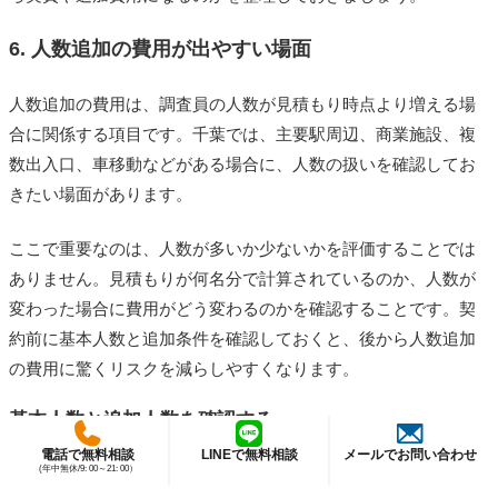
6. 人数追加の費用が出やすい場面
人数追加の費用は、調査員の人数が見積もり時点より増える場
合に関係する項目です。千葉では、主要駅周辺、商業施設、複
数出入口、車移動などがある場合に、人数の扱いを確認してお
きたい場面があります。
ここで重要なのは、人数が多いか少ないかを評価することでは
ありません。見積もりが何名分で計算されているのか、人数が
変わった場合に費用がどう変わるのかを確認することです。契
約前に基本人数と追加条件を確認しておくと、後から人数追加
の費用に驚くリスクを減らしやすくなります。
基本人数と追加人数を確認する
電話で無料相談
LINEで無料相談
メールでお問い合わせ
見積もりでは、基本料金に何名分が含まれているのか、追加人
(年中無休/9: 00～21: 00）