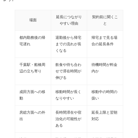
延長につながり
契約前に聞くこ
場面
やすい理由
と
都内勤務後の帰
退勤後から帰宅
帰宅まで見る場
宅遅れ
までの流れが長
合の延長条件
くなる
千葉駅・船橋周
飲食や待ち合わ
待機時間が料金
辺の立ち寄り
せで滞在時間が
内か
伸びる
成田方面への移
移動時間が長く
移動中の時間の
動
なりやすい
扱い
房総方面への外
長時間滞在や宿
延長上限と翌朝
出
泊化の可能性が
対応
ある