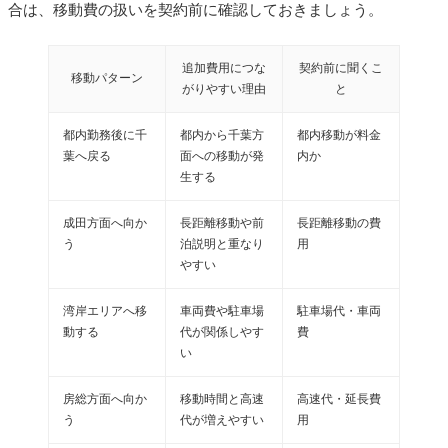
合は、移動費の扱いを契約前に確認しておきましょう。
追加費用につな
契約前に聞くこ
移動パターン
がりやすい理由
と
都内勤務後に千
都内から千葉方
都内移動が料金
葉へ戻る
面への移動が発
内か
生する
成田方面へ向か
長距離移動や前
長距離移動の費
う
泊説明と重なり
用
やすい
湾岸エリアへ移
車両費や駐車場
駐車場代・車両
動する
代が関係しやす
費
い
房総方面へ向か
移動時間と高速
高速代・延長費
う
代が増えやすい
用