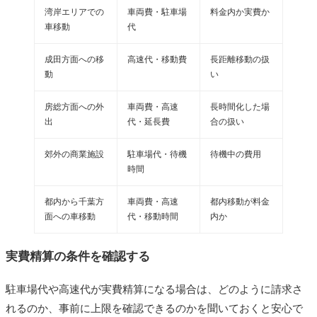
湾岸エリアでの
車両費・駐車場
料金内か実費か
車移動
代
成田方面への移
高速代・移動費
長距離移動の扱
動
い
房総方面への外
車両費・高速
長時間化した場
出
代・延長費
合の扱い
郊外の商業施設
駐車場代・待機
待機中の費用
時間
都内から千葉方
車両費・高速
都内移動が料金
面への車移動
代・移動時間
内か
実費精算の条件を確認する
駐車場代や高速代が実費精算になる場合は、どのように請求さ
れるのか、事前に上限を確認できるのかを聞いておくと安心で