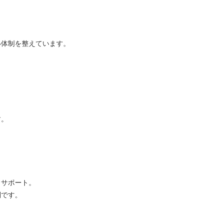
い体制を整えています。
す。
もサポート。
制です。