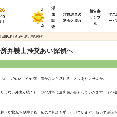
浮
26
ホ
報告書
気
浮気調査の
浮気
00
ー
サンプ
調
料金と流れ
ービ
ます
ル
ム
査
日本全国対応｜成功率の高い探偵事務所
務所弁護士推奨あい探偵へ
るのに、心のどこかが落ち着かないと感じることはありませんか。
きりしない外出が続くと、頭の片隅に違和感が積もっていきます。その
気持ちや状況を整理するためのご相談を受け付けています。急いで結論