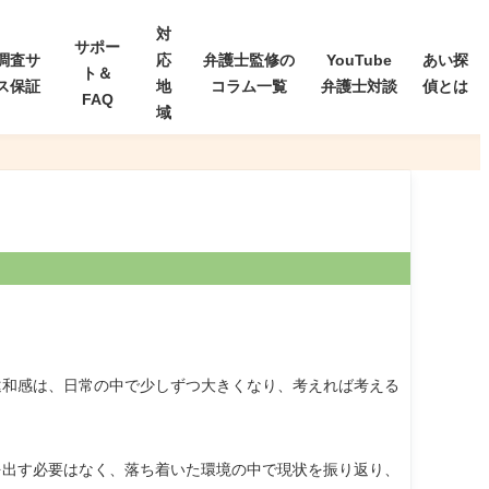
対
サポー
調査サ
応
弁護士監修の
YouTube
あい探
ト＆
ス保証
地
コラム一覧
弁護士対談
偵とは
FAQ
域
違和感は、日常の中で少しずつ大きくなり、考えれば考える
を出す必要はなく、落ち着いた環境の中で現状を振り返り、