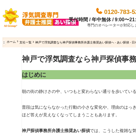
0120-783-5
受付時間 / 年中無休 / 9:00〜21:
専門のオペレーターが対応し
ホーム
支社一覧
神戸で浮気調査なら神戸探偵事務所弁護士推奨あい探偵へ - あい探偵 - 

神戸で浮気調査なら神戸探偵事
はじめに
朝の街の静けさの中、いつもと変わらない通りを歩いてい
普段は気にならなかった行動の小さな変化や、理由のはっ
ほど答えが見えなくなってしまうこともあります。
神戸探偵事務所弁護士推奨あい探偵
では、こうした複雑な