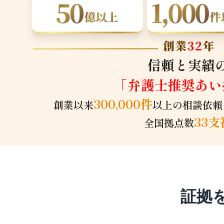
信頼と実績
「弁護士推奨あい
300,000件
創業以来
以上の相談依頼
33支
全国拠点数
証拠