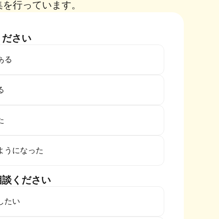
集を行っています。
ください
ある
る
た
ようになった
相談ください
したい