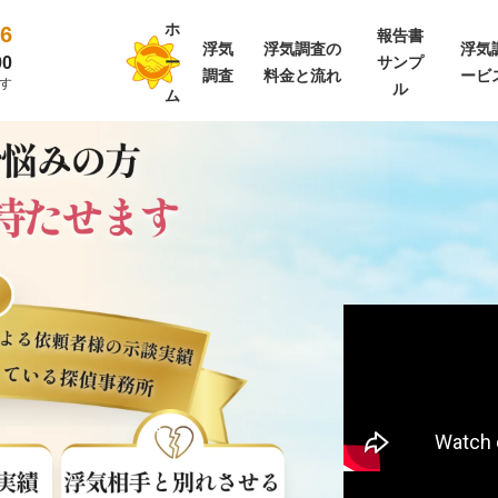
ホ
26
報告書
浮気
浮気調査の
浮気
00
ー
サンプ
調査
料金と流れ
ービ
す
ル
ム