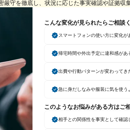
密厳守を徹底し、状況に応じた事実確認や証拠
収
こんな変化が見られたらご相談
スマートフォンの使い方に変化が
帰宅時間や外出予定に違和感があ
出費や行動パターンが変わってき
急に身だしなみや服装に気を使う
このようなお悩みがある方はご
相手との関係性を事実として確認