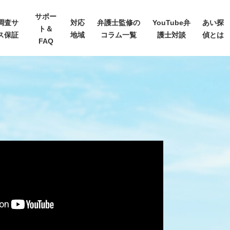
サポー
調査サ
対応
弁護士監修の
YouTube弁
あい探
ト＆
ス保証
地域
コラム一覧
護士対談
偵とは
FAQ