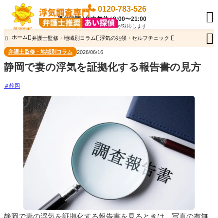
0120-783-526

受付時間 / 年中無休 / 9:00〜21:00
専門のオペレーターが対応します

ホーム
弁護士監修・地域別コラム
浮気の兆候・セルフチェック

弁護士監修・地域別コラム
2026/06/16
静岡で妻の浮気を証拠化する報告書の見方
静岡
静岡で妻の浮気を証拠化する報告書を見るときは、写真の有無