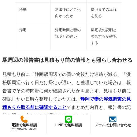
移動
退出後にどこへ
帰宅までの流れ
向かったか
を見る
帰宅
帰宅時間と妻の
帰宅後の説明と
説明との違い
整合するか確認
する
駅周辺の報告書は見積もり前の情報とも照らし合わせる
見積もり前に「静岡駅周辺での買い物後だけ連絡が減る」「浜
松駅周辺へ行く日だけ帰宅が遅い」と整理していた場合は、報
告書でその時間帯に何が確認されたかを見ます。見積もり前に
確認したい日時を整理していた方は、
静岡で妻の浮気調査の見
積もりを取る前に確認すること
でまとめた内容と、報告書の記
録を照らし合わせると理解しやすくなります。
電話で無料相談
LINEで無料相談
メールでお問い合わせ
(年中無休/9: 00～21: 00）
報告書を見るときは、見積もり前に伝えた違和感が、実際の行