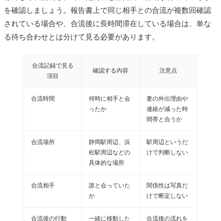
を確認しましょう。報告書上で同じ相手との合流が複数回確認
されている場合や、合流後に長時間滞在している場合は、単な
る待ち合わせとは分けて見る必要があります。
合流記録で見る
確認する内容
注意点
項目
合流時間
何時に相手と会
妻の外出理由や
ったか
連絡が減った時
間帯と合うか
合流場所
静岡駅周辺、浜
駅周辺というだ
松駅周辺などの
けで判断しない
具体的な場所
合流相手
誰と会っていた
関係性は写真だ
か
けで断定しない
合流後の行動
一緒に移動した
合流後の流れを