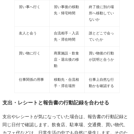
習い事へ行く
習い事後の移動
終了後に別の場
先・帰宅時間
所へ移動してい
ないか
友人と会う
合流相手・入店
誰とどこで会っ
先・滞在時間
ていたか
買い物に行く
商業施設・飲食
買い物後の行動
店・退出後の移
が説明と合うか
動
仕事関係の用事
移動先・合流相
仕事上自然な行
手・滞在場所
動かを確認する
支出・レシートと報告書の行動記録を合わせる
支出やレシートが気になっていた場合は、報告書の行動記録と
同じ日付で確認します。飲食店、駐車場、交通費、買い物代、
カフェ代などは、日常生活の中でも自然に発生します。そのた