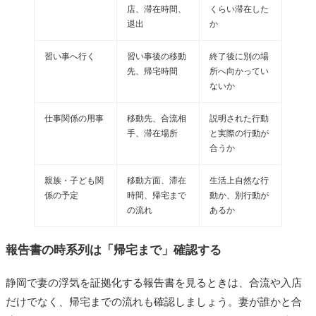
店、滞在時間、
くらい滞在した
退出
か
習い事へ行く
習い事後の移動
終了後に別の場
先、帰宅時間
所へ向かってい
ないか
仕事関係の用事
移動先、合流相
説明された行動
手、滞在場所
と実際の行動が
合うか
親族・子ども関
移動方面、滞在
生活上自然な行
係の予定
時間、帰宅まで
動か、別行動が
の流れ
あるか
報告書の時系列は「帰宅まで」確認する
静岡で妻の浮気を証拠化する報告書を見るときは、合流や入店
だけでなく、帰宅までの流れも確認しましょう。妻が誰かと合