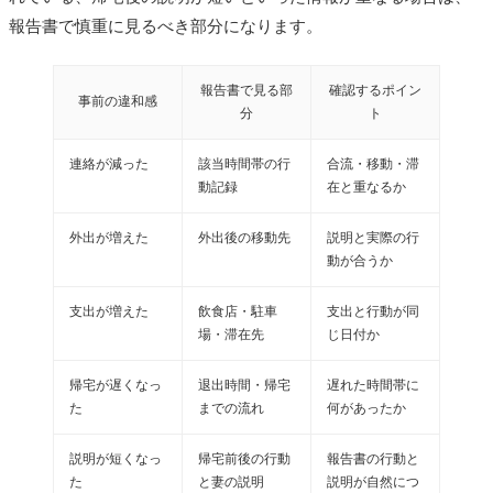
報告書で慎重に見るべき部分になります。
報告書で見る部
確認するポイン
事前の違和感
分
ト
連絡が減った
該当時間帯の行
合流・移動・滞
動記録
在と重なるか
外出が増えた
外出後の移動先
説明と実際の行
動が合うか
支出が増えた
飲食店・駐車
支出と行動が同
場・滞在先
じ日付か
帰宅が遅くなっ
退出時間・帰宅
遅れた時間帯に
た
までの流れ
何があったか
説明が短くなっ
帰宅前後の行動
報告書の行動と
た
と妻の説明
説明が自然につ