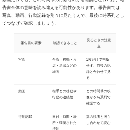
告書全体の意味を読み違える可能性があります。報告書では、
写真、動画、行動記録を別々に見たうえで、最後に時系列とし
てつなげて確認しましょう。
見るときの注意
報告書の要素
確認できること
点
写真
合流・移動・入
1枚だけで判断
店・退出などの
せず、前後の記
場面
録と合わせて見
る
動画
相手との移動や
どの時間帯の映
行動の連続性
像かを時系列で
確認する
行動記録
日付・時間・場
妻の説明と照ら
所・確認された
し合わせて読む
行動