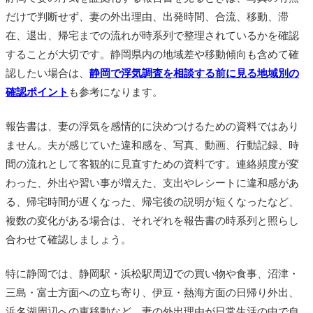
だけで判断せず、妻の外出理由、出発時間、合流、移動、滞
在、退出、帰宅までの流れが時系列で整理されているかを確認
することが大切です。静岡県内の地域差や移動傾向も含めて確
認したい場合は、
静岡で浮気調査を相談する前に見る地域別の
確認ポイント
も参考になります。
報告書は、妻の浮気を感情的に決めつけるための資料ではあり
ません。夫が感じていた違和感を、写真、動画、行動記録、時
間の流れとして客観的に見直すための資料です。連絡頻度が変
わった、外出や習い事が増えた、支出やレシートに違和感があ
る、帰宅時間が遅くなった、帰宅後の説明が短くなったなど、
複数の変化がある場合は、それぞれを報告書の時系列と照らし
合わせて確認しましょう。
特に静岡では、静岡駅・浜松駅周辺での買い物や食事、沼津・
三島・富士方面への立ち寄り、伊豆・熱海方面の日帰り外出、
浜名湖周辺への車移動など、妻の外出理由が日常生活の中で自