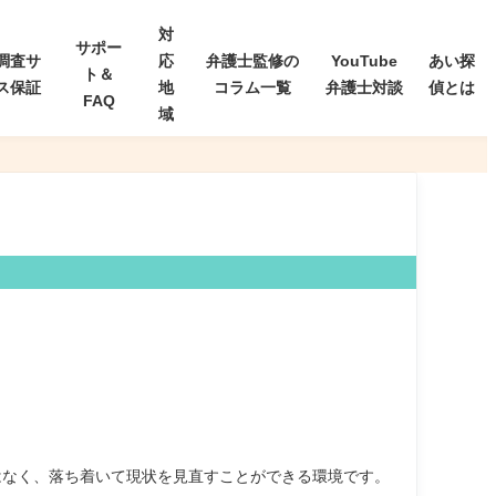
対
サポー
調査サ
応
弁護士監修の
YouTube
あい探
ト＆
ス保証
地
コラム一覧
弁護士対談
偵とは
FAQ
域
。
はなく、落ち着いて現状を見直すことができる環境です。