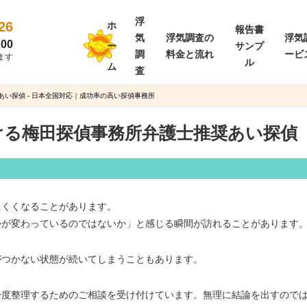
浮
26
ホ
報告書
気
浮気調査の
浮気
00
ー
サンプ
調
料金と流れ
ービ
ます
ル
ム
査
あい探偵 - 日本全国対応｜成功率の高い探偵事務所
ける梅田探偵事務所弁護士推奨あい探偵
にくくなることがあります。
かが変わっているのではないか」と感じる瞬間が訪れることがあります
がつかない状態が続いてしまうこともあります。
一度整理するためのご相談を受け付けています。無理に結論を出すので