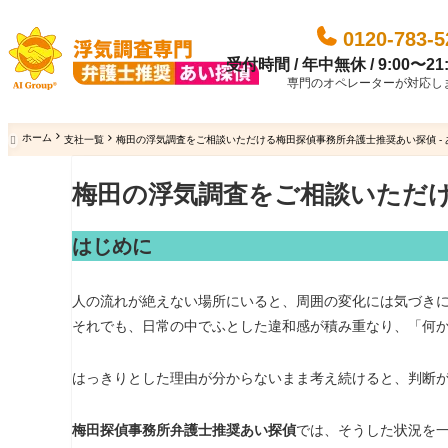
0120-783-5
受付時間 / 年中無休 / 9:00〜21:
専門のオペレーターが対応し
ホーム
支社一覧
梅田の浮気調査をご相談いただける梅田探偵事務所弁護士推奨あい探偵 - 

梅田の浮気調査をご相談いただ
はじめに
人の流れが絶えない場所にいると、周囲の変化には気づき
それでも、日常の中でふとした違和感が積み重なり、「何
はっきりとした理由が分からないまま考え続けると、判断
梅田探偵事務所弁護士推奨あい探偵
では、そうした状況を