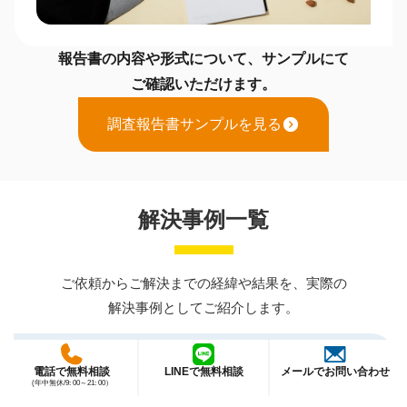
報告書の内容や形式について、サンプルにて
ご確認いただけます。
調査報告書サンプルを見る
解決事例一覧
ご依頼からご解決までの経緯や結果を、実際の
解決事例としてご紹介します。
【完全成功報酬で解決】横浜で元交際相手と遠方旅
電話で無料相談
LINEで無料相談
メールでお問い合わせ
(年中無休/9: 00～21: 00）
行した配偶者の浮気調査