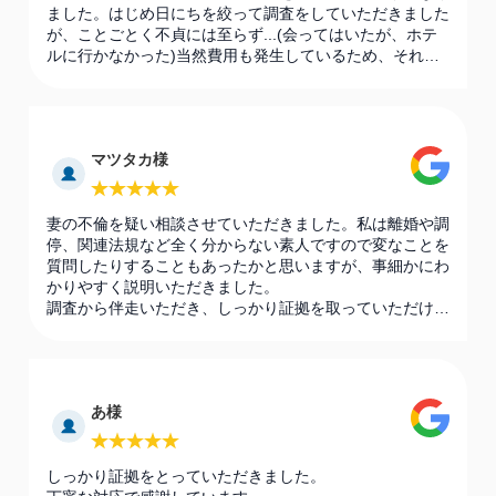
ました。はじめ日にちを絞って調査をしていただきました
が、ことごとく不貞には至らず...(会ってはいたが、ホテ
ルに行かなかった)当然費用も発生しているため、それも
ストレスになりましたが、途中で成功プラン？に切り替え
てからはストレス無くお任せすることが出来ました。結果
もしっかり掴んでいただき大変感謝しています。まだまだ
妻との話し合いは終わってませんが、次の段階に進むこと
マツタカ様
が出来ました。この度は大変ありがとうございました。
妻の不倫を疑い相談させていただきました。私は離婚や調
停、関連法規など全く分からない素人ですので変なことを
質問したりすることもあったかと思いますが、事細かにわ
かりやすく説明いただきました。
調査から伴走いただき、しっかり証拠を取っていただけま
した。
そのおかげでこの問題に一区切りをつけることが出来まし
た。ありがとうこざいました。
無い方がよいのかもしれませんが万が一の時は再度頼りに
あ様
させていただきたく思います。
しっかり証拠をとっていただきました。