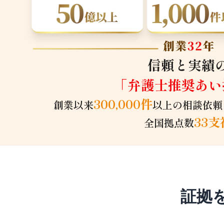
信頼と実績
「弁護士推奨あい
300,000件
創業以来
以上の相談依頼
33支
全国拠点数
証拠