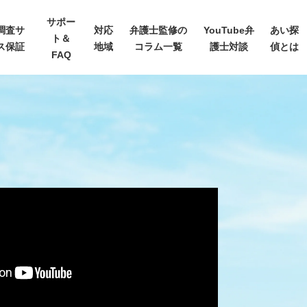
サポー
調査サ
対応
弁護士監修の
YouTube弁
あい探
ト＆
ス保証
地域
コラム一覧
護士対談
偵とは
FAQ