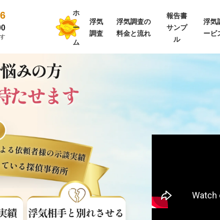
ホ
26
報告書
浮気
浮気調査の
浮気
00
ー
サンプ
調査
料金と流れ
ービ
す
ル
ム