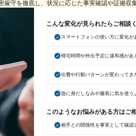
密厳守を徹底し、状況に応じた事実確認や証拠
収
こんな変化が見られたらご相談
スマートフォンの使い方に変化が
帰宅時間や外出予定に違和感があ
出費や行動パターンが変わってき
急に身だしなみや服装に気を使う
このようなお悩みがある方はご
相手との関係性を事実として確認