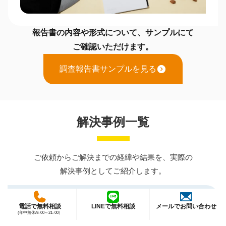
報告書の内容や形式について、サンプルにて
ご確認いただけます。
調査報告書サンプルを見る
解決事例一覧
ご依頼からご解決までの経緯や結果を、実際の
解決事例としてご紹介します。
【完全成功報酬で解決】横浜で元交際相手と遠方旅
電話で無料相談
LINEで無料相談
メールでお問い合わせ
(年中無休/9: 00～21: 00）
行した配偶者の浮気調査