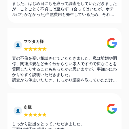
ました。はじめ日にちを絞って調査をしていただきました
が、ことごとく不貞には至らず...(会ってはいたが、ホテ
ルに行かなかった)当然費用も発生しているため、それも
ストレスになりましたが、途中で成功プラン？に切り替え
てからはストレス無くお任せすることが出来ました。結果
もしっかり掴んでいただき大変感謝しています。まだまだ
妻との話し合いは終わってませんが、次の段階に進むこと
マツタカ様
が出来ました。この度は大変ありがとうございました。
妻の不倫を疑い相談させていただきました。私は離婚や調
停、関連法規など全く分からない素人ですので変なことを
質問したりすることもあったかと思いますが、事細かにわ
かりやすく説明いただきました。
調査から伴走いただき、しっかり証拠を取っていただけま
した。
そのおかげでこの問題に一区切りをつけることが出来まし
た。ありがとうこざいました。
無い方がよいのかもしれませんが万が一の時は再度頼りに
あ様
させていただきたく思います。
しっかり証拠をとっていただきました。